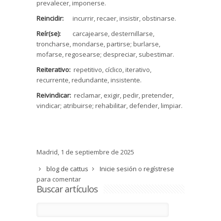
prevalecer, imponerse.
Reincidir:
incurrir, recaer, insistir, obstinarse.
Reír(se):
carcajearse, desternillarse,
troncharse, mondarse, partirse; burlarse,
mofarse, regosearse; despreciar, subestimar.
Reiterativo:
repetitivo, cíclico, iterativo,
recurrente, redundante, insistente.
Reivindicar:
reclamar, exigir, pedir, pretender,
vindicar; atribuirse; rehabilitar, defender, limpiar.
Madrid, 1 de septiembre de 2025
blog de cattus
Inicie sesión
o
regístrese
para comentar
Buscar artículos