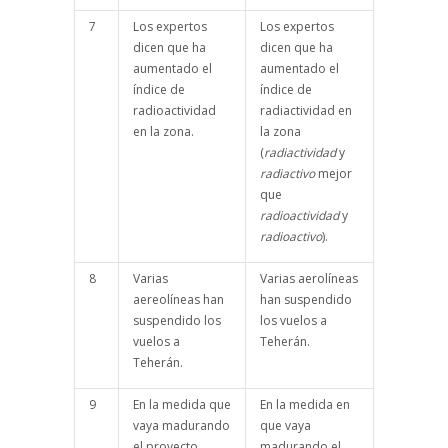
7
Los expertos
Los expertos
dicen que ha
dicen que ha
aumentado el
aumentado el
índice de
índice de
radioactividad
radiactividad en
en la zona.
la zona
(
radiactividad
y
radiactivo
mejor
que
radioactividad
y
radioactivo
).
8
Varias
Varias aerolíneas
aereolíneas han
han suspendido
suspendido los
los vuelos a
vuelos a
Teherán.
Teherán.
9
En la medida que
En la medida en
vaya madurando
que vaya
el proyecto…
madurando el