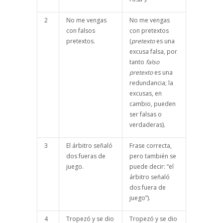
2
No me vengas
No me vengas
con falsos
con pretextos
pretextos.
(
pretexto
es una
excusa falsa, por
tanto
falso
pretexto
es una
redundancia; la
excusas, en
cambio, pueden
ser falsas o
verdaderas).
3
El árbitro señaló
Frase correcta,
dos fueras de
pero también se
juego.
puede decir: “el
árbitro señaló
dos fuera de
juego”).
4
Tropezó y se dio
Tropezó y se dio