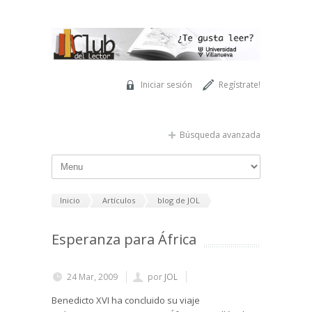
Pasar al contenido principal
Iniciar sesión
Regístrate!
Búsqueda avanzada
Inicio
Artículos
blog de JOL
Esperanza para África
24 Mar, 2009
por
JOL
Benedicto XVI ha concluido su viaje