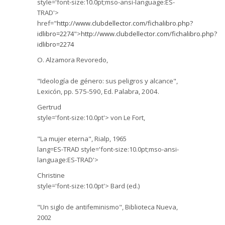
style='font-size:10.0pt;mso-ansi-language:ES-
TRAD'>
href="
http://www.clubdellector.com/fichalibro.php?
idlibro=2274
">
http://www.clubdellector.com/fichalibro.php?
idlibro=2274
O.
Alzamora
Revoredo
,
"Ideología de género: sus peligros y alcance",
Lexicón,
pp. 575-590,
Ed
. Palabra, 2004.
Gertrud
style='font-size:10.0pt'>
von
Le
Fort
,
"La mujer eterna",
Rialp
, 1965
lang=ES-TRAD style='font-size:10.0pt;mso-ansi-
language:ES-TRAD'>
Christine
style='font-size:10.0pt'>
Bard
(
ed
.)
"Un siglo de antifeminismo", Biblioteca Nueva,
2002