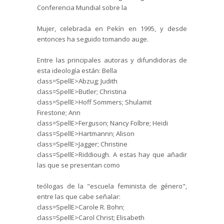
Conferencia Mundial sobre la
Mujer, celebrada en Pekín en 1995, y desde
entonces ha seguido tomando auge.
Entre las principales autoras y difundidoras de
esta ideología están: Bella
class=SpellE>Abzug;
Judith
class=SpellE>Butler;
Christina
class=SpellE>Hoff
Sommers
;
Shulamit
Firestone
;
Ann
class=SpellE>Ferguson; Nancy
Folbre
; Heidi
class=SpellE>Hartmannn;
Alison
class=SpellE>Jagger;
Christine
class=SpellE>Riddiough. A estas hay que añadir
las que se presentan como
teólogas de la "escuela feminista de género",
entre las que cabe señalar:
class=SpellE>Carole R.
Bohn
;
class=SpellE>Carol
Christ
;
Elisabeth