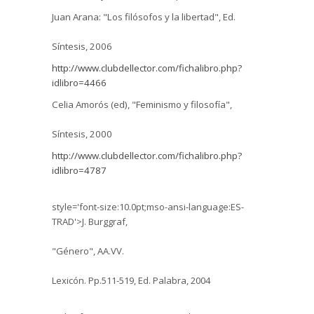
Juan Arana: "Los filósofos y la libertad",
Ed
.
Síntesis, 2006
http://www.clubdellector.com/fichalibro.php?
idlibro=4466
Celia Amorós (
ed
), "Feminismo y filosofía",
Síntesis, 2000
http://www.clubdellector.com/fichalibro.php?
idlibro=4787
style='font-size:10.0pt;mso-ansi-language:ES-
TRAD'>J.
Burggraf
,
"Género",
AA.VV
.
Lexicón
. Pp.511-519,
Ed
. Palabra, 2004