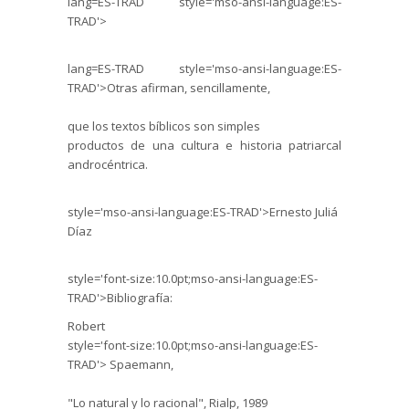
lang=ES-TRAD style='mso-ansi-language:ES-
TRAD'>
lang=ES-TRAD style='mso-ansi-language:ES-
TRAD'>Otras afirman, sencillamente,
que los textos bíblicos son simples
productos de una cultura e historia patriarcal
androcéntrica
.
style='mso-ansi-language:ES-TRAD'>Ernesto
Juliá
Díaz
style='font-size:10.0pt;mso-ansi-language:ES-
TRAD'>Bibliografía:
Robert
style='font-size:10.0pt;mso-ansi-language:ES-
TRAD'>
Spaemann
,
"Lo natural y lo racional",
Rialp
, 1989