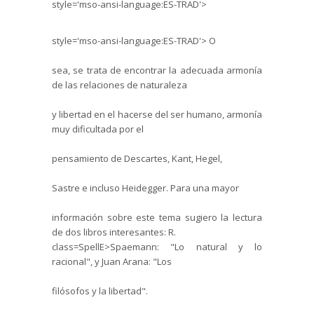
style='mso-ansi-language:ES-TRAD'>
style='mso-ansi-language:ES-TRAD'>
O
sea, se trata de encontrar la adecuada armonía
de las relaciones de naturaleza
y libertad en el hacerse del ser humano, armonía
muy dificultada por el
pensamiento de Descartes,
Kant
,
Hegel
,
Sastre e incluso
Heidegger
. Para una mayor
información sobre este tema sugiero la lectura
de dos libros interesantes: R.
class=SpellE>Spaemann: "Lo natural y lo
racional", y Juan Arana: "Los
filósofos y la libertad".