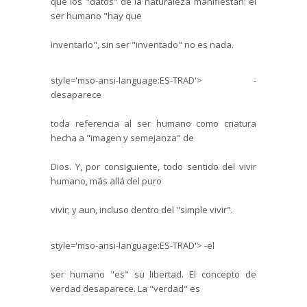
que los "datos" de la naturaleza manifiestan: el
ser humano "hay que
inventarlo", sin ser "inventado" no es nada.
style='mso-ansi-language:ES-TRAD'>
-
desaparece
toda referencia al ser humano como criatura
hecha a "imagen y semejanza" de
Dios. Y, por consiguiente, todo sentido del vivir
humano, más allá del puro
vivir; y aun, incluso dentro del "simple vivir".
style='mso-ansi-language:ES-TRAD'>
-el
ser humano "es" su libertad. El concepto de
verdad desaparece. La "verdad" es