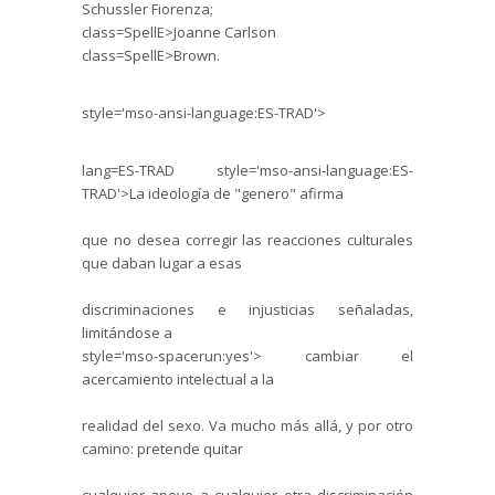
Schussler
Fiorenza
;
class=SpellE>Joanne
Carlson
class=SpellE>Brown.
style='mso-ansi-language:ES-TRAD'>
lang=ES-TRAD style='mso-ansi-language:ES-
TRAD'>La ideología de "genero" afirma
que no desea corregir las reacciones culturales
que daban lugar a esas
discriminaciones e injusticias señaladas,
limitándose a
style='mso-spacerun:yes'> cambiar el
acercamiento intelectual a la
realidad del sexo. Va mucho más allá, y por otro
camino: pretende quitar