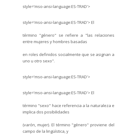
style='mso-ansi-language:ES-TRAD'>
style='mso-ansi-language:ES-TRAD'>
El
término "género" se refiere a "las relaciones
entre mujeres y hombres basadas
en roles definidos socialmente que se asignan a
uno u otro sexo".
style='mso-ansi-language:ES-TRAD'>
style='mso-ansi-language:ES-TRAD'>
El
término "sexo" hace referencia a la naturaleza e
implica dos posibilidades
(varón, mujer). El término "género" proviene del
campo de la lingüística, y