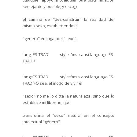
cualquier apoyo a cualquier otra discriminación
semejante y posible, y escoge
el camino de "des-construir" la realidad del
mismo sexo, estableciendo el
"genero" en lugar del "sexo".
lang=ES-TRAD style='mso-ansi-language:ES-
TRAD'>
lang=ES-TRAD style='mso-ansi-language:ES-
TRAD'>O sea, el modo de vivir el
"sexo" no me lo dicta la naturaleza, sino que lo
establece mi libertad, que
transforma el "sexo" natural en el concepto
intelectual "género".