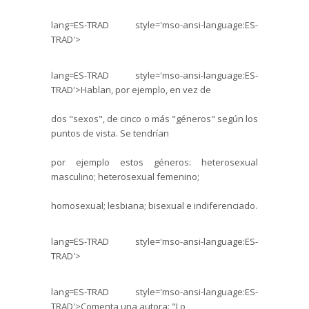
lang=ES-TRAD style='mso-ansi-language:ES-
TRAD'>
lang=ES-TRAD style='mso-ansi-language:ES-
TRAD'>Hablan, por ejemplo, en vez de
dos "sexos", de cinco o más "géneros" según los
puntos de vista. Se tendrían
por ejemplo estos géneros: heterosexual
masculino; heterosexual femenino;
homosexual; lesbiana; bisexual e indiferenciado.
lang=ES-TRAD style='mso-ansi-language:ES-
TRAD'>
lang=ES-TRAD style='mso-ansi-language:ES-
TRAD'>Comenta una autora: "Lo