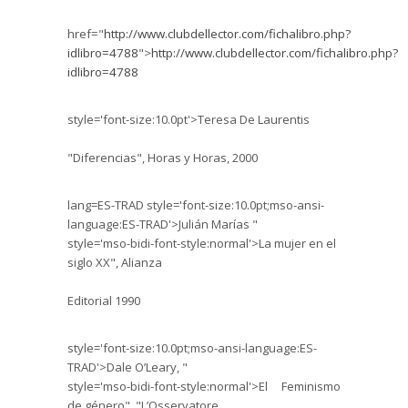
href="
http://www.clubdellector.com/fichalibro.php?
idlibro=4788
">
http://www.clubdellector.com/fichalibro.php?
idlibro=4788
style='font-size:10.0pt'>Teresa De
Laurentis
"Diferencias", Horas y Horas, 2000
lang=ES-TRAD style='font-size:10.0pt;mso-ansi-
language:ES-TRAD'>Julián Marías "
style='mso-bidi-font-style:normal'>La mujer en el
siglo XX", Alianza
Editorial 1990
style='font-size:10.0pt;mso-ansi-language:ES-
TRAD'>Dale O’Leary, "
style='mso-bidi-font-style:normal'>El Feminismo
de género", "L’Osservatore