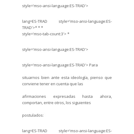
style='mso-ansi-language:ES-TRAD'>
lang=ES-TRAD style='mso-ansi-language:ES-
TRAD'>*
*
*
style='mso-tab-count:3'> *
style='mso-ansi-language:ES-TRAD'>
style='mso-ansi-language:ES-TRAD'>
Para
situarnos bien ante esta ideología, pienso que
conviene tener en cuenta que las
afirmaciones expresadas hasta ahora,
comportan, entre otros, los siguientes
postulados:
lang=ES-TRAD style='mso-ansi-language:ES-