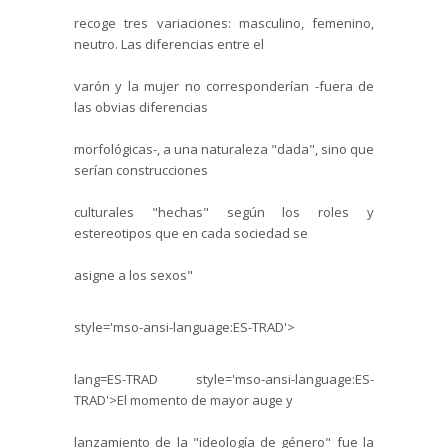
recoge tres variaciones: masculino, femenino,
neutro. Las diferencias entre el
varón y la mujer no corresponderían -fuera de
las obvias diferencias
morfológicas-, a una naturaleza "dada", sino que
serían construcciones
culturales "hechas" según los roles y
estereotipos que en cada sociedad se
asigne a los sexos"
style='mso-ansi-language:ES-TRAD'>
lang=ES-TRAD style='mso-ansi-language:ES-
TRAD'>El momento de mayor auge y
lanzamiento de la "ideología de género" fue la