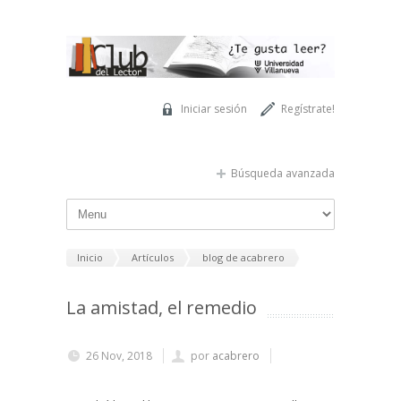
Pasar al contenido principal
Iniciar sesión
Regístrate!
Búsqueda avanzada
Inicio
Artículos
blog de acabrero
La amistad, el remedio
26 Nov, 2018
por
acabrero