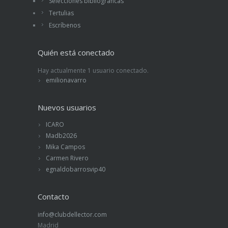
Selecciones bibliográficas
Tertulias
Escríbenos
Quién está conectado
Hay actualmente 1 usuario conectado.
emilionavarro
Nuevos usuarios
ICARO
Madb2026
Mika Campos
Carmen Rivero
egnaldobarrosvip40
Contacto
info@clubdellector.com
Madrid