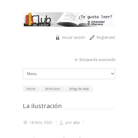
Pasar al contenido principal
Iniciar sesión
Regístrate!
Búsqueda avanzada
Inicio
Artículos
blog de aita
La ilustración
18 Nov, 2025
por
aita