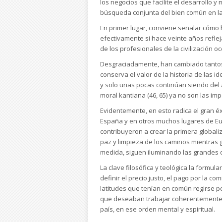
los negocios que facilite el desarrollo
búsqueda conjunta del bien común en la
En primer lugar, conviene señalar cómo
efectivamente si hace veinte años refl
de los profesionales de la civilización o
Desgraciadamente, han cambiado tantos 
conserva el valor de la historia de las 
y solo unas pocas continúan siendo del ac
moral kantiana (46, 65) ya no son las im
Evidentemente, en esto radica el gran é
España y en otros muchos lugares de Eur
contribuyeron a crear la primera globali
paz y limpieza de los caminos mientras gob
medida, siguen iluminando las grandes 
La clave filosófica y teológica la formu
definir el precio justo, el pago por la c
latitudes que tenían en común regirse po
que deseaban trabajar coherentemente co
país, en ese orden mental y espiritual.