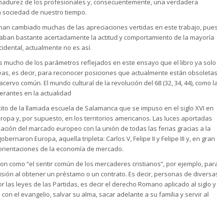
 y madurez de los profesionales y, consecuentemente, una verdadera
 sociedad de nuestro tiempo.
 han cambiado muchas de las apreciaciones vertidas en este trabajo, pue
ejaban bastante acertadamente la actitud y comportamiento de la mayoría
ccidental, actualmente no es así.
mucho de los parámetros reflejados en este ensayo que el libro ya solo
ideas, es decir, para reconocer posiciones que actualmente están obsoleta
ervo común. El mundo cultural de la revolución del 68 (32, 34, 44), como l
perantes en la actualidad
xito de la llamada escuela de Salamanca que se impuso en el siglo XVI en
opa y, por supuesto, en los territorios americanos. Las luces aportadas
zación del marcado europeo con la unión de todas las ferias gracias a la
ernaron Europa, aquella tripleta: Carlos V, Felipe II y Felipe III y, en gran
orientaciones de la economía de mercado.
laron como “el sentir común de los mercaderes cristianos”, por ejemplo, par
omisión al obtener un préstamo o un contrato. Es decir, personas de diversa
r las leyes de las Partidas, es decir el derecho Romano aplicado al siglo y
n el evangelio, salvar su alma, sacar adelante a su familia y servir al