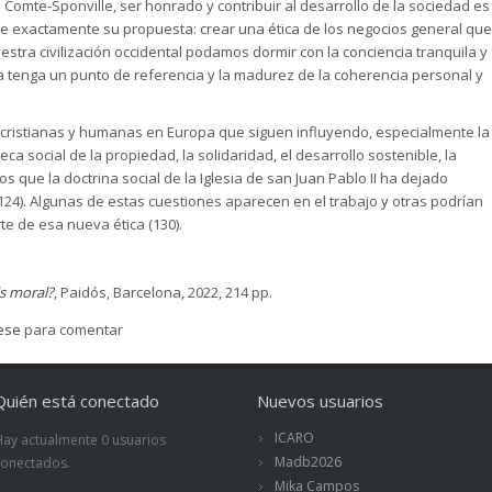
Comte-Sponville, ser honrado y contribuir al desarrollo de la sociedad es
te exactamente su propuesta: crear una ética de los negocios general que
estra civilización occidental podamos dormir con la conciencia tranquila y
a tenga un punto de referencia y la madurez de la coherencia personal y
cristianas y humanas en Europa que siguen influyendo, especialmente la
a social de la propiedad, la solidaridad, el desarrollo sostenible, la
os que la doctrina social de la Iglesia de san Juan Pablo II ha dejado
(124). Algunas de estas cuestiones aparecen en el trabajo y otras podrían
e de esa nueva ética (130).
Es moral?
, Paidós, Barcelona, 2022, 214 pp.
rese
para comentar
Quién está conectado
Nuevos usuarios
ICARO
Hay actualmente 0 usuarios
Madb2026
conectados.
Mika Campos