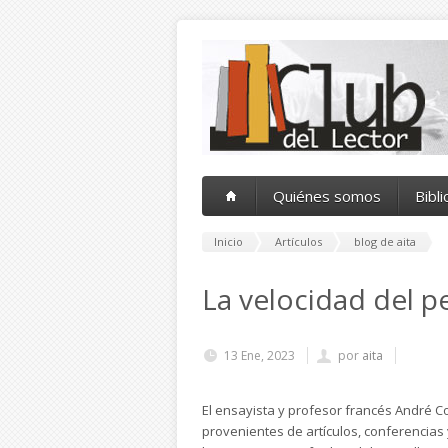
Pasar al contenido principal
Quiénes somos
Bibl
Inicio
Artículos
blog de aita
La velocidad del 
13 Ene, 2023
por
aita
El ensayista y profesor francés André Co
provenientes de artículos, conferencia