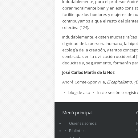
Indudablemente, para el profesor André 
obrar moralmente bien y en esto consis
facilite que los hombres y mujeres de nu
contribuyamos a que el resto del plante
colectiva (124).
Indudablemente, existen muchas raíces 
dignidad de la persona humana, la hipotec
ecología de la creación, y tantos concept
sembradas en la civilización occidental 
deducirse y, seguramente, formarán part
José Carlos Martín de la Hoz
André Comte-Sponville,
El capitalismo, ¿
blog de aita
Inicie sesión
o
regíst
Menú principal
Quiénes somos
Biblioteca