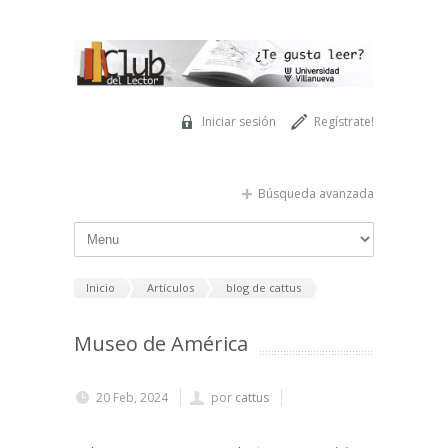
Pasar al contenido principal
Iniciar sesión
Regístrate!
Búsqueda avanzada
Inicio
Artículos
blog de cattus
Museo de América
20 Feb, 2024
por
cattus