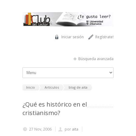
Pasar al contenido principal
Iniciar sesión
Regístrate!
Búsqueda avanzada
Inicio
Artículos
blog de aita
¿Qué es histórico en el
cristianismo?
27 Nov, 2006
por
aita