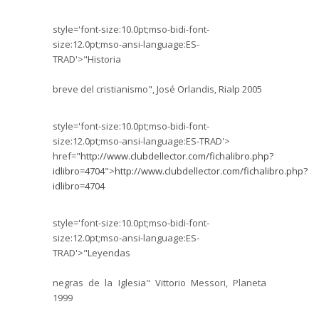
style='font-size:10.0pt;mso-bidi-font-
size:12.0pt;mso-ansi-language:ES-
TRAD'>"Historia
breve del cristianismo", José Orlandis, Rialp 2005
style='font-size:10.0pt;mso-bidi-font-
size:12.0pt;mso-ansi-language:ES-TRAD'>
href="
http://www.clubdellector.com/fichalibro.php?
idlibro=4704
">
http://www.clubdellector.com/fichalibro.php?
idlibro=4704
style='font-size:10.0pt;mso-bidi-font-
size:12.0pt;mso-ansi-language:ES-
TRAD'>"Leyendas
negras de la Iglesia" Vittorio Messori, Planeta
1999