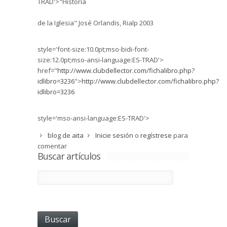
TRAD'>"Historia
de la Iglesia" José Orlandis, Rialp 2003
style='font-size:10.0pt;mso-bidi-font-
size:12.0pt;mso-ansi-language:ES-TRAD'>
href="
http://www.clubdellector.com/fichalibro.php?
idlibro=3236
">
http://www.clubdellector.com/fichalibro.php?
idlibro=3236
style='mso-ansi-language:ES-TRAD'>
blog de aita
Inicie sesión
o
regístrese
para
comentar
Buscar artículos