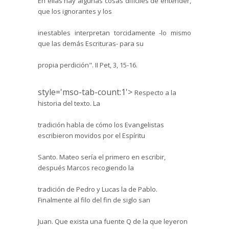
En ellas hay algunas cosas difíciles de entender,
que los ignorantes y los
inestables interpretan torcidamente -lo mismo
que las demás Escrituras- para su
propia perdición
". II Pet, 3, 15-16.
style='mso-tab-count:1'>
Respecto a la
historia del texto. La
tradición habla de cómo los Evangelistas
escribieron movidos por el Espíritu
Santo. Mateo sería el primero en escribir,
después Marcos recogiendo la
tradición de Pedro y Lucas la de Pablo.
Finalmente al filo del fin de siglo san
Juan. Que exista una fuente Q de la que leyeron