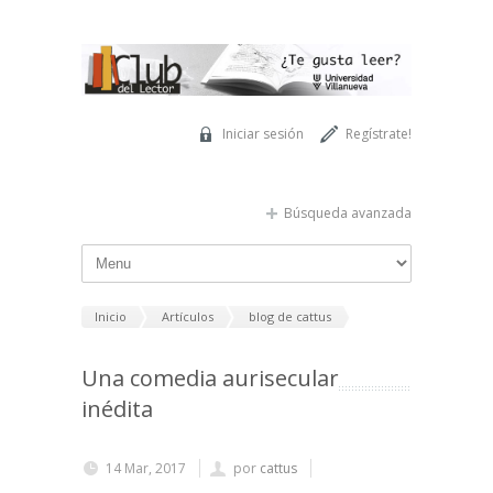
Pasar al contenido principal
Iniciar sesión
Regístrate!
Búsqueda avanzada
Inicio
Artículos
blog de cattus
Una comedia aurisecular
inédita
14 Mar, 2017
por
cattus