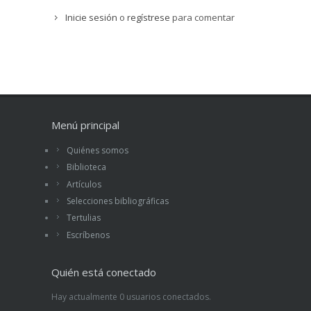
Inicie sesión
o
regístrese
para comentar
Menú principal
Quiénes somos
Biblioteca
Artículos
Selecciones bibliográficas
Tertulias
Escríbenos
Quién está conectado
Hay actualmente 0 usuarios conectados.