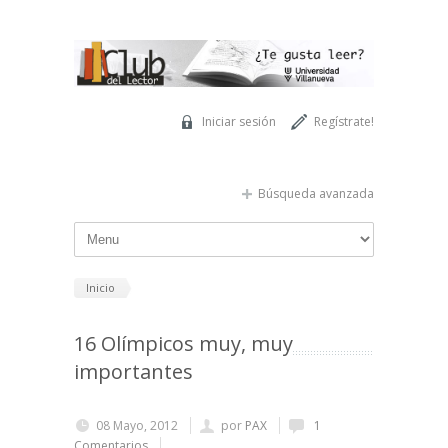
Pasar al contenido principal
Iniciar sesión
Regístrate!
Búsqueda avanzada
Inicio
16 Olímpicos muy, muy
importantes
08 Mayo, 2012
por
PAX
1
Comentarios