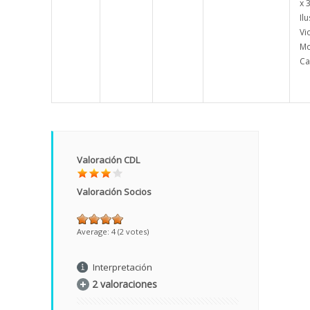
x 
Il
Vi
Mo
Ca
Valoración CDL
Valoración Socios
Average:
4
(
2
votes)
Interpretación
2 valoraciones