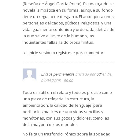
(Reseña de Ángel García Prieto): Es una agridulce
novela; simpática en su forma, aunque su fondo
tiene un regusto de desgarro. El autor pinta unos
personajes delicados, púdicos, religiosos, y una
vida igualmente contenida y ordenada, detrás de
la que se ve el límite de lo humano, las
inquietantes fallas, la dolorosa finitud.
Inicie sesión
o
regístrese
para comentar
Enlace permanente
Enviado por
cdl
el Vie,
04/04/2003 - 00:00
Todo es sutil en el relato y todo es preciso como
una pieza de relojería: la estructura, la
ambientación, la calidad del lenguaje, para
perfilar los matices de una vidas sencillas y
monótonas, con sus gozos y dolores, como las
de la mayoría de los mortales.
No falta un trasfondo irónico sobre la sociedad