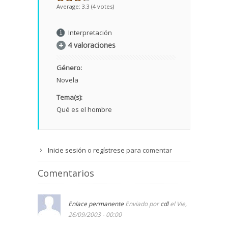
Average:
3.3
(
4
votes)
Interpretación
4 valoraciones
Género:
Novela
Tema(s):
Qué es el hombre
Inicie sesión
o
regístrese
para comentar
Comentarios
Enlace permanente
Enviado por
cdl
el Vie,
26/09/2003 - 00:00