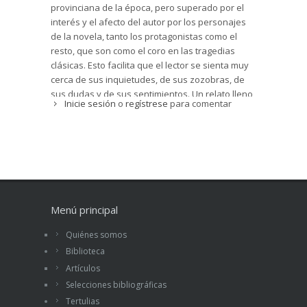
provinciana de la época, pero superado por el
interés y el afecto del autor por los personajes
de la novela, tanto los protagonistas como el
resto, que son como el coro en las tragedias
clásicas. Esto facilita que el lector se sienta muy
cerca de sus inquietudes, de sus zozobras, de
sus dudas y de sus sentimientos. Un relato lleno
Inicie sesión
o
regístrese
para comentar
de humanidad, de los que dejan poso. Luis
Ramoneda
Menú principal
Quiénes somos
Biblioteca
Artículos
Selecciones bibliográficas
Tertulias