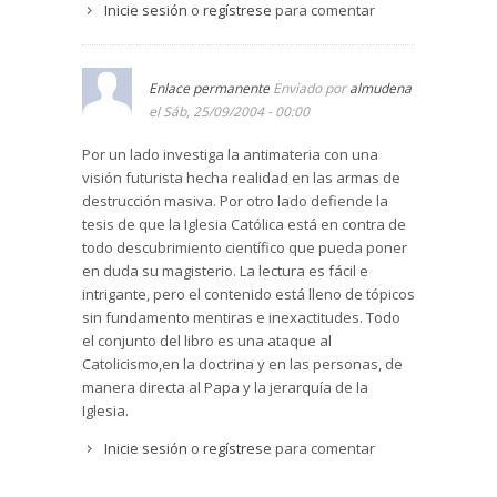
los va asesinando con intervalos de una hora. El
Inicie sesión
o
regístrese
para comentar
profesor Robert Langdon localiza los cuerpos a
través de signos cabalísticos tomados de una
obra de Galileo. El instigador de la masacre es, al
Enlace permanente
Enviado por
almudena
final, quien menos se espera; eso sí, con la
el Sáb, 25/09/2004 - 00:00
laudable intención de purificar la Iglesia. El libro
incluye todos los tópicos sobre la Iglesia católica:
Por un lado investiga la antimateria con una
Se imputan los crímenes a una secta científica,
visión futurista hecha realidad en las armas de
fundada por Galileo y perseguida por la Iglesia,
destrucción masiva. Por otro lado defiende la
los Iluminados. Un sacerdote ha elaborado la
tesis de que la Iglesia Católica está en contra de
“antimateria”, poderosísima fuente de energía
todo descubrimiento científico que pueda poner
que además conciliaría la revelación y la ciencia.
en duda su magisterio. La lectura es fácil e
Un misterioso conspirador roba la “antimateria” y
intrigante, pero el contenido está lleno de tópicos
la oculta en el Vaticano a fin de que, explotando,
sin fundamento mentiras e inexactitudes. Todo
elimine a los participantes en el Cónclave. Aquí
el conjunto del libro es una ataque al
nos encontraremos con la Guardia suiza, los
Catolicismo,en la doctrina y en las personas, de
inaccesibles Archivos vaticanos y con las
manera directa al Papa y la jerarquía de la
excavaciones en las que ha aparecido el
Iglesia.
sepulcro de San Pedro. Aunque se nota que el
Inicie sesión
o
regístrese
para comentar
autor ha visto aquello que describe, el contexto
es tan demencial que no inspira precisamente
devoción. Se descubre que el Papa anterior