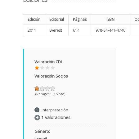
Edición
Editorial
Páginas
ISBN
Ob
2011
Everest
614
978-84-441-4740
Valoración CDL
Valoración Socios
Average:
1
(
1
vote)
Interpretación
1 valoraciones
Género:
Juvenil