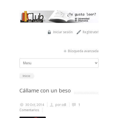
Pasar al contenido principal
Iniciar sesión
Regístrate!
Búsqueda avanzada
Inicio
Cállame con un beso
30 Oct, 2014
por
cdl
1
Comentarios