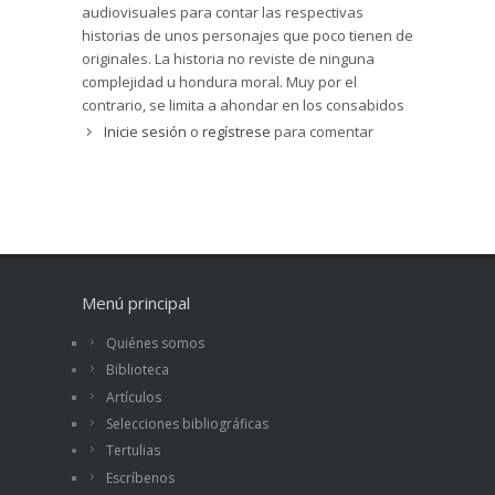
audiovisuales para contar las respectivas
historias de unos personajes que poco tienen de
originales. La historia no reviste de ninguna
complejidad u hondura moral. Muy por el
contrario, se limita a ahondar en los consabidos
estereotipos adolescentes. A ello se ha de
Inicie sesión
o
regístrese
para comentar
sumar que para ser el desenlace de una trilogía,
el final de la historia resulta absolutamente
previsible.
Menú principal
Quiénes somos
Biblioteca
Artículos
Selecciones bibliográficas
Tertulias
Escríbenos