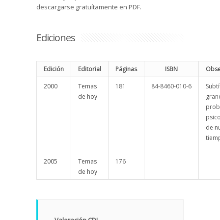
descargarse gratuítamente en PDF.
Ediciones
Edición
Editorial
Páginas
ISBN
Obse
2000
Temas
181
84-8460-010-6
Subtí
de hoy
gran
prob
psic
de n
tiem
2005
Temas
176
de hoy