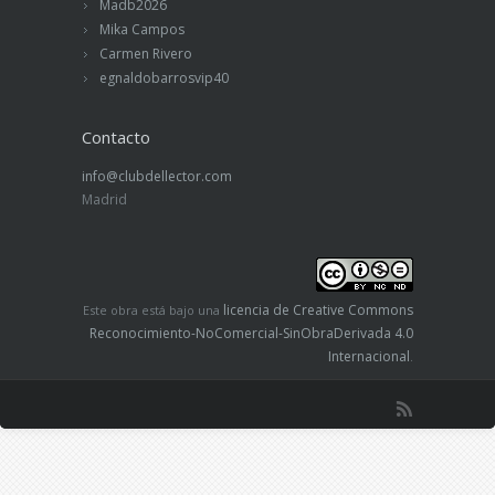
Madb2026
Mika Campos
Carmen Rivero
egnaldobarrosvip40
Contacto
info@clubdellector.com
Madrid
licencia de Creative Commons
Este obra está bajo una
Reconocimiento-NoComercial-SinObraDerivada 4.0
Internacional
.