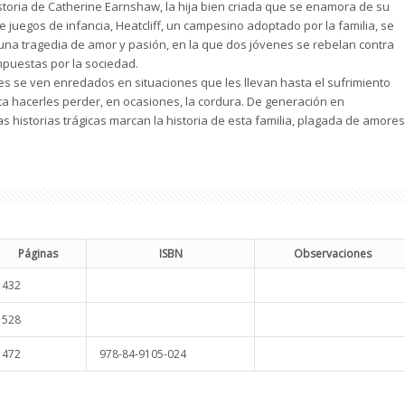
istoria de Catherine Earnshaw, la hija bien criada que se enamora de su
juegos de infancia, Heatcliff, un campesino adoptado por la familia, se
una tragedia de amor y pasión, en la que dos jóvenes se rebelan contra
mpuestas por la sociedad.
s se ven enredados en situaciones que les llevan hasta el sufrimiento
a hacerles perder, en ocasiones, la cordura. De generación en
as historias trágicas marcan la historia de esta familia, plagada de amores
Páginas
ISBN
Observaciones
432
528
472
978-84-9105-024