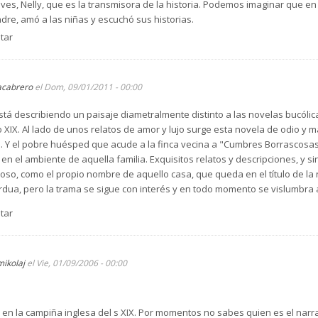
ves, Nelly, que es la transmisora de la historia. Podemos imaginar que en
dre, amó a las niñas y escuchó sus historias.
tar
ela ya no tiene remedio y que va a terminar mal, la autora hace un quiebr
acabrero
el Dom, 09/01/2011 - 00:00
tá describiendo un paisaje diametralmente distinto a las novelas bucóli
lo XIX. Al lado de unos relatos de amor y lujo surge esta novela de odio y
. Y el pobre huésped que acude a la finca vecina a "Cumbres Borrascosa
en el ambiente de aquella familia. Exquisitos relatos y descripciones, y 
moso, como el propio nombre de aquello casa, que queda en el título de la
rdua, pero la trama se sigue con interés y en todo momento se vislumbra
tar
mikolaj
el Vie, 01/09/2006 - 00:00
 en la campiña inglesa del s XIX. Por momentos no sabes quien es el narrado