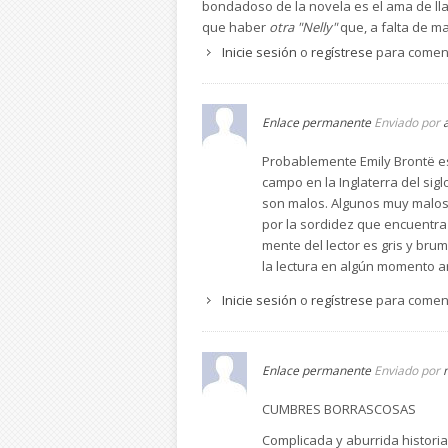
bondadoso de la novela es el ama de lla
que haber
otra "Nelly"
que, a falta de ma
Inicie sesión
o
regístrese
para comen
Finalmente, cuando imaginamos que la nov
Enlace permanente
Enviado por
Probablemente Emily Brontë es
campo en la Inglaterra del sig
son malos. Algunos muy malos
por la sordidez que encuentra 
mente del lector es gris y bru
la lectura en algún momento a
Inicie sesión
o
regístrese
para comen
Enlace permanente
Enviado por
CUMBRES BORRASCOSAS
Complicada y aburrida historia