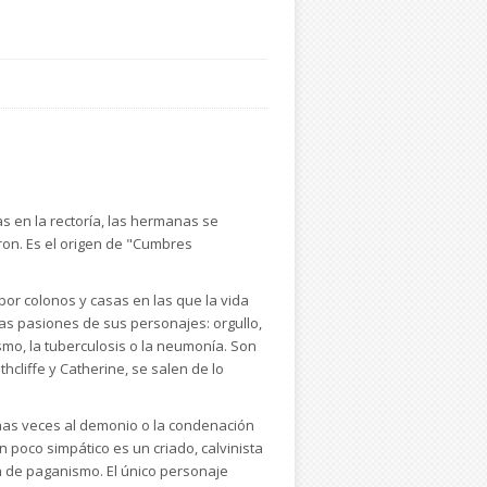
as en la rectoría, las hermanas se
ron. Es el origen de "Cumbres
 por colonos y casas en las que la vida
las pasiones de sus personajes: orgullo,
smo, la tuberculosis o la neumonía. Son
liffe y Catherine, se salen de lo
chas veces al demonio o la condenación
 poco simpático es un criado, calvinista
ón de paganismo. El único personaje