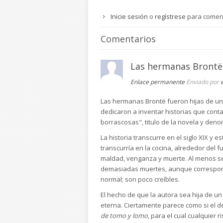
Inicie sesión
o
regístrese
para comen
Comentarios
Las hermanas Brontë
Enlace permanente
Enviado por
Las hermanas Brontë fueron hijas de un c
dedicaron a inventar historias que conta
borrascosas", titulo de la novela y den
La historia transcurre en el siglo XIX y 
transcurría en la cocina, alrededor del 
maldad, venganza y muerte. Al menos seis
demasiadas muertes, aunque correspondan
normal; son poco creíbles.
El hecho de que la autora sea hija de u
eterna. Ciertamente parece como si el d
de tomo y lomo
, para el cual cualquier 