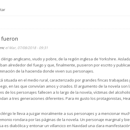
tar
 fueron
enc
el Mar, 07/08/2018 - 09:31
lérigo anglicano, viudo y pobre, de la región inglesa de Yorkshire. Aislad
ban alrededor del fuego y que, finalmente, pusieron por escrito y publica
ominación de la hacienda donde viven sus personajes.
está situada en el medio rural, caracterizado por grandes fincas trabajadas
fuego, en las que convivían amos y criados. El argumento de la novela son 
 de los personajes fallecen a lo largo de la novela, víctimas del alcoholi
 a tres generaciones diferentes. Para mi gusto los protagonistas, Heathc
n clérigo le lleva a juzgar moralmente a sus personajes y a mencionar mu
emonio rondara por las páginas de la novela. Un personaje marginal y bien
risa es diabólica y entonar un villancico en Navidad una clara manifestaci