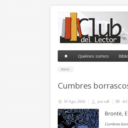
Pasar al contenido principal
Quiénes somos
Bibl
Inicio
Cumbres borrasco
07 Ago, 2003
por
cdl
4 C
Brontë, E
Cumbres borr