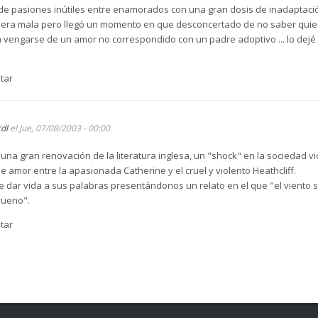
de pasiones inútiles entre enamorados con una gran dosis de inadaptación
n era mala pero llegó un momento en que desconcertado de no saber quie
a vengarse de un amor no correspondido con un padre adoptivo ... lo dejé
tar
cdl
el Jue, 07/08/2003 - 00:00
 gran renovación de la literatura inglesa, un "shock" en la sociedad vict
e amor entre la apasionada Catherine y el cruel y violento Heathcliff.
e dar vida a sus palabras presentándonos un relato en el que "el viento 
rueno".
tar