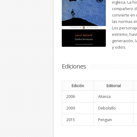
inglesa. La h
compañero de 
convierte en 
las normas i
Los personaje
extremo, hast
generación, l
y odios.
Ediciones
Edición
Editorial
2006
Alianza
2009
Debolsillo
2015
Penguin