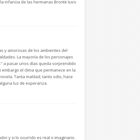
 la infancia de las hermanas Brontë tuvo
o para inventarle un final feliz.
cas y amorosas de los ambientes del
 maldades. La mayoría de los personajes
s" a pasar unos días queda sorprendido
sin embargo el clima que permanece en la
 novela. Tanta maldad, tanto odio, hace
 alguna luz de esperanza.
r y si lo ocurrido es real o imaginario.