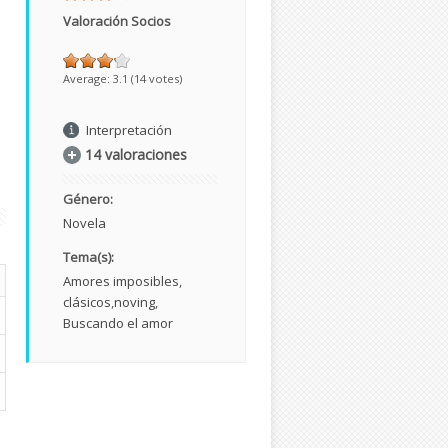
Valoración Socios
Average:
3.1
(
14
votes)
Interpretación
14 valoraciones
Género:
Novela
Tema(s):
Amores imposibles
clásicos
noving
Buscando el amor