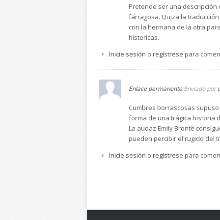
Pretende ser una descripción 
farragosa. Quiza la traducció
con la hermana de la otra par
histericas.
Inicie sesión
o
regístrese
para comen
Enlace permanente
Enviado por
Cumbres borrascosas supuso una
forma de una trágica historia d
La audaz Emily Brontë consigu
pueden percibir el rugido del t
Inicie sesión
o
regístrese
para comen