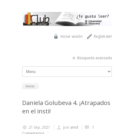
Pasar al contenido principal
Iniciar sesión
Regístrate!
Búsqueda avanzada
Inicio
Daniela Golubeva 4. ¡Atrapados
en el insti!
21 Sep, 2021
por
amd
1
Comentarios