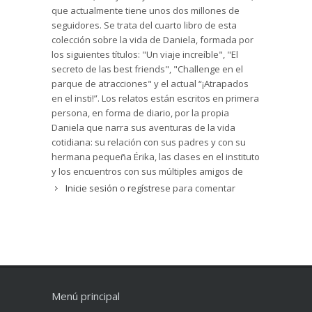
que actualmente tiene unos dos millones de
seguidores. Se trata del cuarto libro de esta
colección sobre la vida de Daniela, formada por
los siguientes títulos: "Un viaje increíble", "El
secreto de las best friends", "Challenge en el
parque de atracciones" y el actual “¡Atrapados
en el insti!”. Los relatos están escritos en primera
persona, en forma de diario, por la propia
Daniela que narra sus aventuras de la vida
cotidiana: su relación con sus padres y con su
hermana pequeña Érika, las clases en el instituto
y los encuentros con sus múltiples amigos de
España y de Rusia. Tras su semana de
Inicie sesión
o
regístrese
para comentar
vacaciones de verano en Benidorm, Daniela
regresa a San Petersburgo, donde cursa sus
estudios académicos y artísticos.
Así pues, en esta ocasión, decide contar a sus
lectores cómo es un día de clase en el instituto
de San Petersburgo. Allí se reúne con su mejor
amiga Natasha (la primera que hizo al llegar a
Menú principal
Rusia) y con sus dos mejores amigos de clase