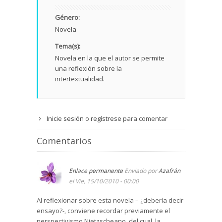
Género:
Novela
Tema(s):
Novela en la que el autor se permite
una reflexión sobre la
intertextualidad.
Inicie sesión
o
regístrese
para comentar
Comentarios
Enlace permanente
Enviado por
Azafrán
el Vie, 15/10/2010 - 00:00
Al reflexionar sobre esta novela – ¿debería decir
ensayo?-, conviene recordar previamente el
perspectivismo Nietzscheano, del cual, la