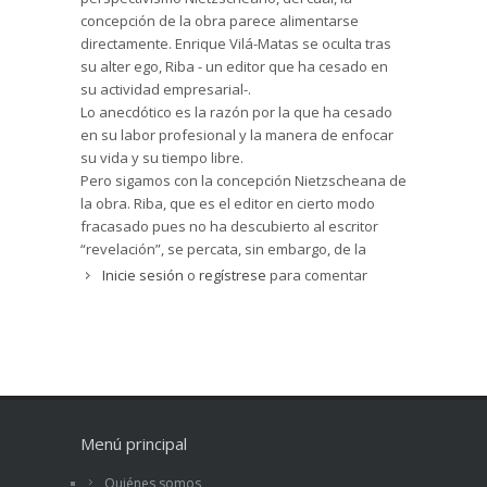
concepción de la obra parece alimentarse
directamente. Enrique Vilá-Matas se oculta tras
su alter ego, Riba - un editor que ha cesado en
su actividad empresarial-.
Lo anecdótico es la razón por la que ha cesado
en su labor profesional y la manera de enfocar
su vida y su tiempo libre.
Pero sigamos con la concepción Nietzscheana de
la obra. Riba, que es el editor en cierto modo
fracasado pues no ha descubierto al escritor
“revelación”, se percata, sin embargo, de la
presencia de un joven con una gabardina, que
Inicie sesión
o
regístrese
para comentar
parece perseguirle tanto en sus actividades y
desplazamientos por Barcelona, como en sus
salidas al extranjero. Perece ser, ese joven
desconocido, un testigo ocular con intención de
escribir la novela de la vida del editor
“fracasado”. Bien pudiera ser eso, o quizás Riba
no sea más que el personaje de la novela escrita
Menú principal
por ese testigo joven y desconocido, alter ego de
Enrique Vilá-Matas. Puro perspectivismo
Quiénes somos