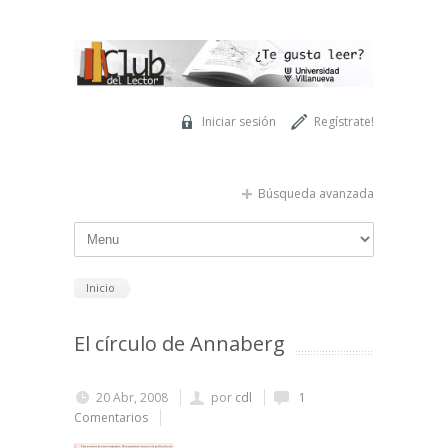
Pasar al contenido principal
Iniciar sesión
Regístrate!
Búsqueda avanzada
Inicio
El círculo de Annaberg
20 Abr, 2008
por
cdl
1
Comentarios