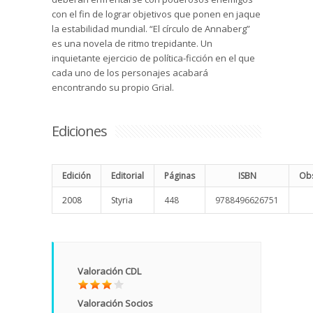
con el fin de lograr objetivos que ponen en jaque
la estabilidad mundial. “El círculo de Annaberg”
es una novela de ritmo trepidante. Un
inquietante ejercicio de política-ficción en el que
cada uno de los personajes acabará
encontrando su propio Grial.
Ediciones
Edición
Editorial
Páginas
ISBN
Obs
2008
Styria
448
9788496626751
Valoración CDL
Valoración Socios