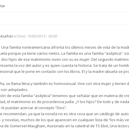
tar
Azafrán
el Dom, 19/05/2013 - 00:00
 Una familia norteamericana afronta los últimos meses de vida de la ma
ela porque ya tiene varios nietos. La familia es una familia “aséptica”: s
dos hijos de ese matrimonio viven con su ex mujer. Del segundo matrimoni
resenta la voz del autor y es quien cuenta la historia. Se trata de un ho
fesional que le pone en contacto con los libros. El y la madre-abuela se p
a, se llama Nina y también es homosexual. Vive con otra mujer y tienen do
i son adoptados.
ción de esta familia “aséptica” tenemos que señalar que en materia de cr
ad, el matrimonio es de procedencia judía. ¿Y los hijos? De todo y de nada
 le puedan acercar al concepto “Dios”.
se recomiendan, ya que la novela no es otra cosa que un catálogo de autor
 y novelas, muchos de los que aparecen en cualquier lista de “los más vend
 de Somerset Maugham, Asesinato en la catedral de TS Eliot, Una lectora