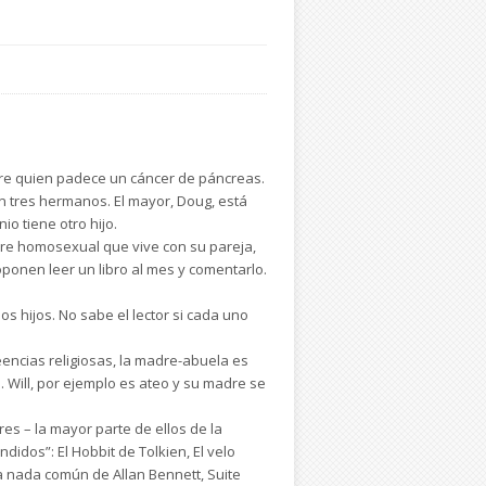
dre quien padece un cáncer de páncreas.
on tres hermanos. El mayor, Doug, está
o tiene otro hijo.
mbre homosexual que vive con su pareja,
roponen leer un libro al mes y comentarlo.
s hijos. No sabe el lector si cada uno
eencias religiosas, la madre-abuela es
. Will, por ejemplo es ateo y su madre se
es – la mayor parte de ellos de la
idos”: El Hobbit de Tolkien, El velo
 nada común de Allan Bennett, Suite