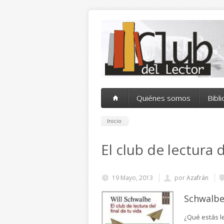
Pasar al contenido principal
Quiénes somos
Bibl
Inicio
El club de lectura d
19 Mayo, 2013
por
Azafrán
Schwalbe,
¿Qué estás l