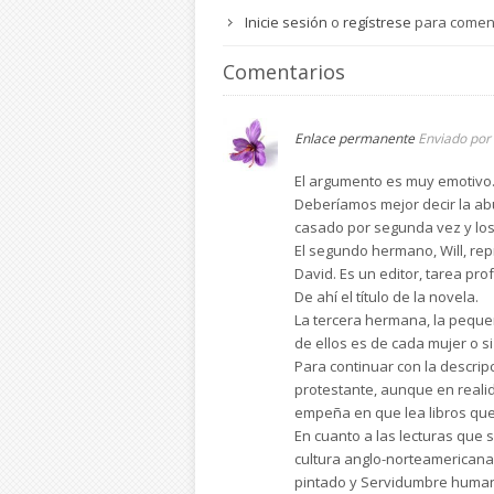
Inicie sesión
o
regístrese
para comen
Comentarios
Enlace permanente
Enviado por
El argumento es muy emotivo.
Deberíamos mejor decir la abu
casado por segunda vez y los 
El segundo hermano, Will, rep
David. Es un editor, tarea pro
De ahí el título de la novela.
La tercera hermana, la pequeñ
de ellos es de cada mujer o s
Para continuar con la descrip
protestante, aunque en realid
empeña en que lea libros que
En cuanto a las lecturas que 
cultura anglo-norteamericana-
pintado y Servidumbre humana