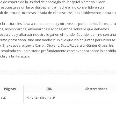
la de espera de la unidad de oncología del hospital Memorial Sloan-
 respuesta es un largo diálogo entre madre e hijo convertido en un
lub de lectura" mientras la vida de ella discurre, inexorablemente, hacia su
 la lectura les lleva a constatar, una y otra vez, el poder de los libros para
nos, asombrarnos, enseñarnos y aconsejarnos sobre lo que debemos
estra vida y afianzar nuestro lugar en el mundo. Cuando leen, no son una
rma y otra sana, sino una madre y un hijo que viajan juntos por universo
, Shakespeare, Lewis Carroll, Dickens, Scott Fitzgerald, Günter Grass, Iris
 El resultado es una historia profundamente conmovedora sobre la pérdida
a y a la literatura.
Páginas
ISBN
Observaciones
384
978-84-9006-506-8