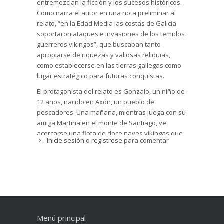
entremezclan la ficción y los sucesos históricos.
Como narra el autor en una nota preliminar al
relato, “en la Edad Media las costas de Galicia
soportaron ataques e invasiones de los temidos
guerreros vikingos”, que buscaban tanto
apropiarse de riquezas y valiosas reliquias,
como establecerse en las tierras gallegas como
lugar estratégico para futuras conquistas.
El protagonista del relato es Gonzalo, un niño de
12 años, nacido en Axón, un pueblo de
pescadores. Una mañana, mientras juega con su
amiga Martina en el monte de Santiago, ve
acercarse una flota de doce naves vikingas que
Inicie sesión
o
regístrese
para comentar
invaden la costa y saquean su pequeña aldea. A
partir de ese momento, se suceden las
aventuras y desventuras del joven que recibirá
diferentes tipos de ayuda a lo largo de la trama:
la protección de una cruz legendaria (que se
decía que había pertenecido al Apóstol
Santiago); la amistad y compañía de Fray Antonio,
un monje del cercano monasterio de San Benito;
Menú principal