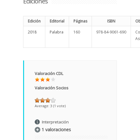
Ediciones
Edición
Editorial
Páginas
ISBN
Ob
2018
Palabra
160
978-84-9061-690
Co
Ast
Valoración CDL
Valoración Socios
Average:
3
(
1
vote)
Interpretación
1 valoraciones