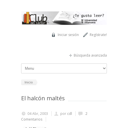
Pasar al contenido principal
Iniciar sesión
Regístrate!
Búsqueda avanzada
Inicio
El halcón maltés
04 Abr, 2003
por
cdl
2
Comentarios