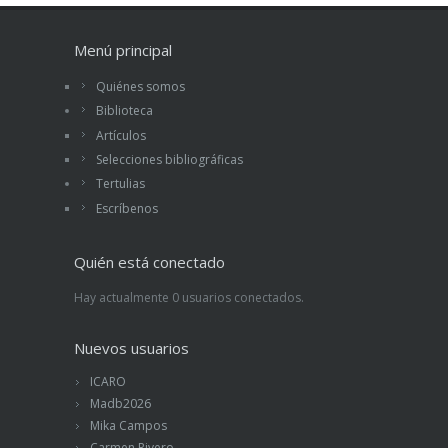
guste acabar pronto lo iniciado será un placer
leer este libro
Menú principal
Quiénes somos
Biblioteca
Artículos
Selecciones bibliográficas
Tertulias
Escríbenos
Quién está conectado
Hay actualmente 0 usuarios conectados.
Nuevos usuarios
ICARO
Madb2026
Mika Campos
Carmen Rivero