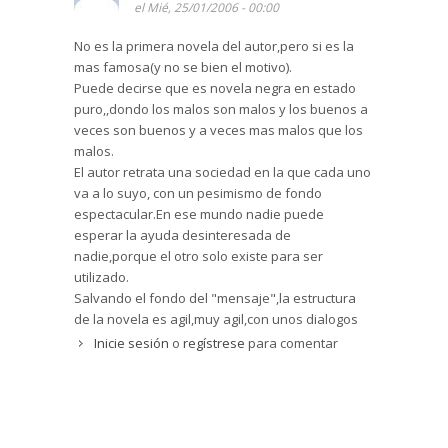
el Mié, 25/01/2006 - 00:00
No es la primera novela del autor,pero si es la
mas famosa(y no se bien el motivo).
Puede decirse que es novela negra en estado
puro,,dondo los malos son malos y los buenos a
veces son buenos y a veces mas malos que los
malos.
El autor retrata una sociedad en la que cada uno
va a lo suyo, con un pesimismo de fondo
espectacular.En ese mundo nadie puede
esperar la ayuda desinteresada de
nadie,porque el otro solo existe para ser
utilizado.
Salvando el fondo del "mensaje",la estructura
de la novela es agil,muy agil,con unos dialogos
chispeantes,vivos, que dan lugar a una accion
Inicie sesión
o
regístrese
para comentar
"en escenas". No se entretiene en descripciones
preciosistas ni en profundizar en tipos
humanos,pero al lector una vez metido en
faena,no le hace falta.
Para los amantes de la novela negra y que les