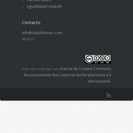
egnaldobarrosvip40
Contacto
info@clubdellector.com
Madrid
licencia de Creative Commons
Este obra está bajo una
Reconocimiento-NoComercial-SinObraDerivada 4.0
Internacional
.