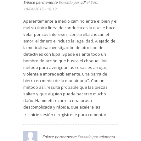
Enlace permanente
Enviado por
cdl
el Sáb,
18/04/2015 - 18:19
Aparentemente a medio camino entre el bien y el
mal su única línea de conducta es la que le hace
velar por sus intereses: contra ella chocan el
amor, el dinero e incluso la legalidad. Alejado de
la meticulosa investigación de otro tipo de
detectives con lupa, Spade es ante todo un
hombre de acción que busca el choque: "Mi
método para averiguar las cosas es arrojar,
violenta e impredeciblemente, una barra de
hierro en medio de la maquinaria". Con un
método así, resulta probable que las piezas
salten y que alguien pueda hacerse mucho
daño. Hammett recurre a una prosa
descomplicada y rápida, que acelera las
peripecias de la trama. Los abundantes diálogos
Inicie sesión
o
regístrese
para comentar
–pegados al terreno del habla popular- brindan
una estructura casi cinematográfica, que explica
el éxito de las adaptaciones de sus novelas al
Enlace permanente
Enviado por
tajamata
cine.