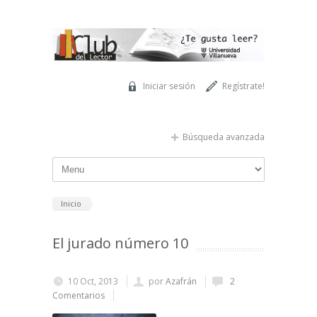
Pasar al contenido principal
Iniciar sesión
Regístrate!
Búsqueda avanzada
Inicio
El jurado número 10
10 Oct, 2013
por
Azafrán
2
Comentarios