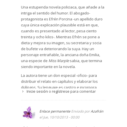
Una estupenda novela policiaca, que añade a la
intriga el sentido del humor. El abogado-
protagonista es Efrén Porcina -un apellido duro
cuya única explicación plausible está en que,
cuando es presentado al lector, pesa ciento
treinta y ocho kilos-. Mientras Efrén se pone a
dieta y mejora su imagen, su secretaria y socia
de bufete va deteriorando la suya. Hay un
personaje entrañable, la anciana doña Emilia,
una especie de
Miss Marple
sabia, que termina
siendo importante en la novela.
La autora tiene un don especial -oficio- para
distribuir el relato en capítulos y elaborar los
diálogos. Su lenguaje es castizo e incorpora
Inicie sesión
o
regístrese
para comentar
detalles sorprendentes entre el realismo y el
humor. Por ejemplo, el ex-jefe de Efrén es
simplemente el abogado Fulano; nunca
habíamos visto algo parecido, denominar a un
Enlace permanente
Enviado por
Azafrán
personaje simplemente como Fulano. ¿Hay
el Jue, 10/10/2013 - 00:00
elementos excesivamente rebuscados en la