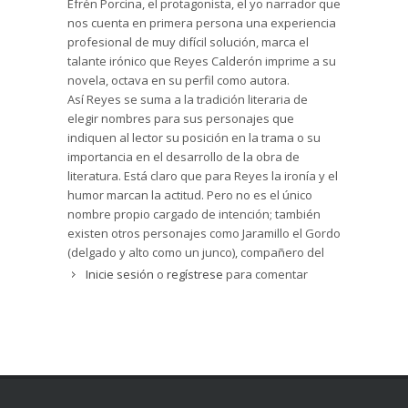
Efrén Porcina, el protagonista, el yo narrador que
novela? Sí, los hay. No es perfecta, pero
nos cuenta en primera persona una experiencia
demuestra en la autora naturalidad, confianza
profesional de muy difícil solución, marca el
en sí misma y esfuerzo.
talante irónico que Reyes Calderón imprime a su
Podemos preguntarnos cómo Reyes Calderón
novela, octava en su perfil como autora.
tiene unos conocimientos tan amplios acerca del
Así Reyes se suma a la tradición literaria de
Derecho y la vida de los Tribunales; lo explica
elegir nombres para sus personajes que
ella misma en los
agradecimientos
(nunca
indiquen al lector su posición en la trama o su
habíamos visto
agradecimientos
en una novela):
importancia en el desarrollo de la obra de
es hija, hermana y madre de juristas. El editor
literatura. Está claro que para Reyes la ironía y el
nos informa que es -o ha sido- profesora y
humor marcan la actitud. Pero no es el único
decana en una Facultad universitaria y madre de
nombre propio cargado de intención; también
nueve hijos. La pregunta entonces es ¿cuándo
existen otros personajes como Jaramillo el Gordo
escribe? Nuevamente lo explica la autora en los
(delgado y alto como un junco), compañero del
así llamados
agradecimientos
, lo hace durante
antagonista del relato, el inspector Rafael Torino,
Inicie sesión
o
regístrese
para comentar
las horas de la noche. Me gustaría remitir al
alias Lupo. No me resisto a pensar en el posible
lector a una obra autobiográfica de Danielle
juego de palabras Torino y toreado que se viene
Steel,
Su luz Interior
, en la cual también
a la cabeza después de concluir la novela. Hasta
encontramos a una autora que escribe mientras
ahí llega la ironía.
vela el sueño de sus hijos.
Las intenciones de los autores al esconder a
cada personaje creado tras un nombre muchas
Si el desenlace de la novela fuera sencillo ésta
veces quedan en el limbo de las posibilidades
sería perfecta, pero no lo es; en él descubrimos