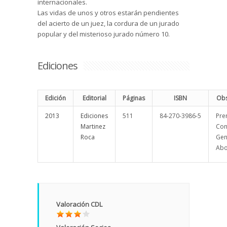
internacionales.
Las vidas de unos y otros estarán pendientes
del acierto de un juez, la cordura de un jurado
popular y del misterioso jurado número 10.
Ediciones
Edición
Editorial
Páginas
ISBN
Obs
2013
Ediciones
511
84-270-3986-5
Pre
Martinez
Con
Roca
Gen
Abo
Valoración CDL