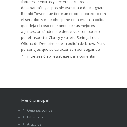
fraudes, mentiras y secretos ocultos. La
desaparición y el posible asesinato del magnate
Ronald Tower, que tiene un enorme parecido con
el senador Meiklejohn, pone en alerta a la policía
que deja el caso en manos de sus mejores
agentes: un tándem de detectives compuesto
por el inspector Clancy y su jefe Steingall de la
Oficina de Detectives de la policía de Nueva York,
personajes que se caracterizan por seguir de
forma rigurosa los procedimientos policíacos.
Inicie sesión
o
regístrese
para comentar
Pero el caso se va complicando cuando se
relaciona con unos misteriosos hechos del
pasado, todavía sin esclarecer, en los que
pueden estar involucradas Rachel Craik y su
sobrina Winifred Bartlett, una joven huérfana de
diecinueve años, cuya procedencia es auténtico
misterio.
Menú principal
El autor de la novela es Louis Tracy (1863-1928),
Quiénes somos
periodista y prolífico autor de novelas de ficción,
Biblioteca
entre las que destacan sus novelas de
aventuras y sus novelas de detectives. Entre
Artículos