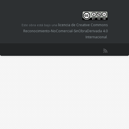
las características de este peculiar género
literario en el que se aúnan lo detectivesco y lo
romántico.
licencia de Creative Commons
Este obra está bajo una
Reconocimiento-NoComercial-SinObraDerivada 4.0
Internacional
.