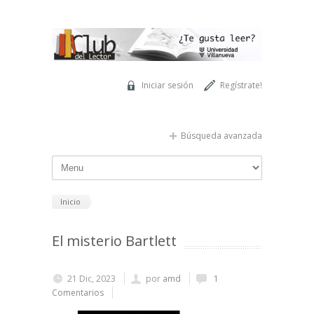
Pasar al contenido principal
Iniciar sesión
Regístrate!
Búsqueda avanzada
Inicio
El misterio Bartlett
21 Dic, 2023
por
amd
1
Comentarios