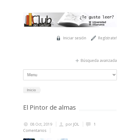
Pasar al contenido principal
Iniciar sesión
Regístrate!
Búsqueda avanzada
Inicio
El Pintor de almas
08 Oct, 2019
por
JOL
1
Comentarios