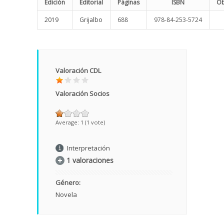
Edición
Editorial
Páginas
ISBN
Ob
2019
Grijalbo
688
978-84-253-5724
Valoración CDL
Valoración Socios
Average:
1
(
1
vote)
Interpretación
1 valoraciones
Género:
Novela