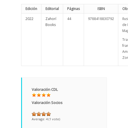
Edición
Editorial
Páginas
ISBN
Obs
2022
Zahorí
44
9788418830792
Ilu
Books
de 
Maj
Tra
fra
Am
Zor
Valoración CDL
Valoración Socios
Average:
4
(
1
vote)