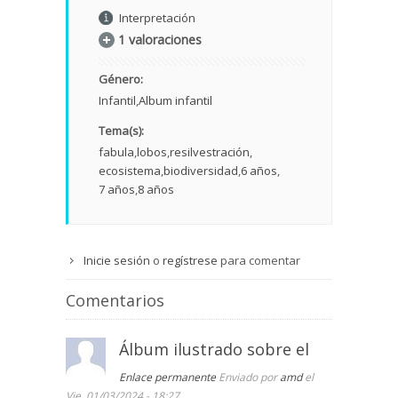
Interpretación
1 valoraciones
Género:
Infantil
Album infantil
Tema(s):
fabula
lobos
resilvestración
ecosistema
biodiversidad
6 años
7 años
8 años
Inicie sesión
o
regístrese
para comentar
Comentarios
Álbum ilustrado sobre el
Enlace permanente
Enviado por
amd
el
Vie, 01/03/2024 - 18:27