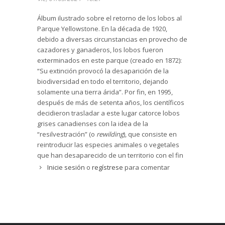
Álbum ilustrado sobre el retorno de los lobos al
Parque Yellowstone. En la década de 1920,
debido a diversas circunstancias en provecho de
cazadores y ganaderos, los lobos fueron
exterminados en este parque (creado en 1872):
“Su extinción provocó la desaparición de la
biodiversidad en todo el territorio, dejando
solamente una tierra árida”. Por fin, en 1995,
después de más de setenta años, los científicos
decidieron trasladar a este lugar catorce lobos
grises canadienses con la idea de la
“resilvestración” (o
rewilding
), que consiste en
reintroducir las especies animales o vegetales
que han desaparecido de un territorio con el fin
de reconstruir el ecosistema.
Inicie sesión
o
regístrese
para comentar
El libro, editado en formato acordeón abierto
desplegable, está formado por dos partes bien
diferenciadas: en la parte delantera, se presenta
el álbum con breves textos y hermosas
ilustraciones; y en el dorso de las páginas, se