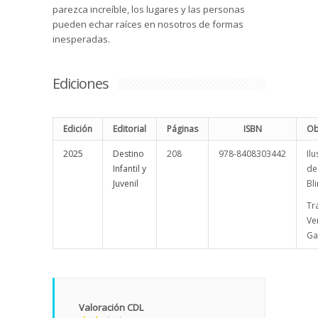
parezca increíble, los lugares y las personas
pueden echar raíces en nosotros de formas
inesperadas.
Ediciones
Edición
Editorial
Páginas
ISBN
Ob
2025
Destino
208
978-8408303442
Il
Infantil y
de
Juvenil
Bl
Tr
Ve
Ga
Valoración CDL