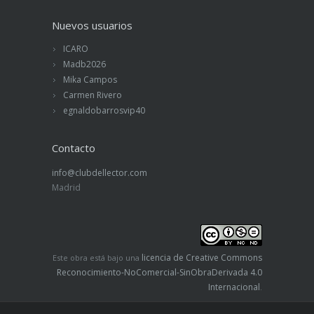
ilustraciones en blanco y negro de Franziska
Blinde. Una trama bastante simple y predecible
Nuevos usuarios
en muchos aspectos. Ana María Díaz Barranco
ICARO
Madb2026
Mika Campos
Carmen Rivero
egnaldobarrosvip40
Contacto
info@clubdellector.com
Madrid
licencia de Creative Commons
Este obra está bajo una
Reconocimiento-NoComercial-SinObraDerivada 4.0
Internacional
.