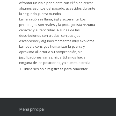
afrontar un viaje pendiente con el fin de cerrar
algunos asuntos del pasado, acaecidos durante
la segunda guerra mundial.
La narración es llana, ágil y sugerente. Los
personajes son reales y la protagonista rezuma
carácter y autenticidad. Algunas de las
descripciones son crudas, con pasajes
escabrosos y algunos momentos muy explícitos.
La novela consigue humanizar la guerra y
aproxima al lector a su comprensión, sin
justificaciones vanas, ni partidismos hacia
ninguna de las posiciones, ya que muestra la
atrocidad de la guerra y la situación en la que
Inicie sesión
o
regístrese
para comentar
sumerge a personas normarles, con sus errores,
bondades y egoísmos. La novela basa la
esperanza y la fuerza para vivir en el amor,
aunque sea una amor meramente humano que
en ningún momento da paso a Dios o a la
trascendencia que brilla por su ausencia en toda
la novela por considerarse incompatible con la
Menú principal
devastación de la guerra.