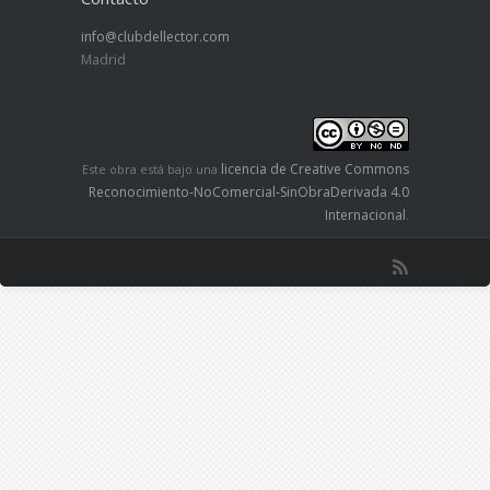
info@clubdellector.com
Madrid
licencia de Creative Commons
Este obra está bajo una
Reconocimiento-NoComercial-SinObraDerivada 4.0
Internacional
.