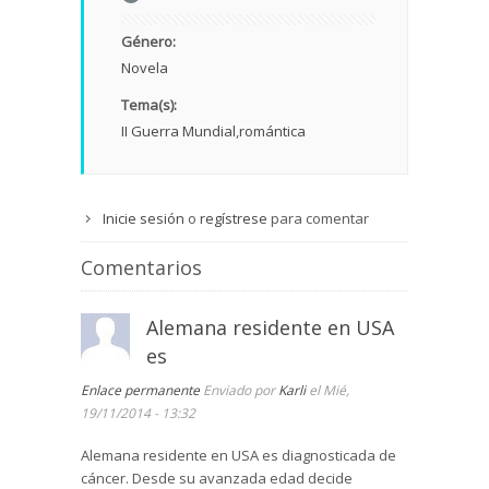
Género:
Novela
Tema(s):
II Guerra Mundial
romántica
Inicie sesión
o
regístrese
para comentar
Comentarios
Alemana residente en USA
es
Enlace permanente
Enviado por
Karli
el Mié,
19/11/2014 - 13:32
Alemana residente en USA es diagnosticada de
cáncer. Desde su avanzada edad decide