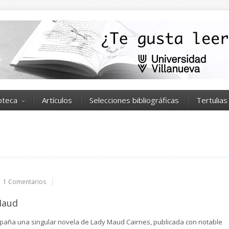
ioteca
Artículos
Selecciones bibliográficas
Tertulias
1 Comentarios
Maud
spaña una singular novela de Lady Maud Cairnes, publicada con notable