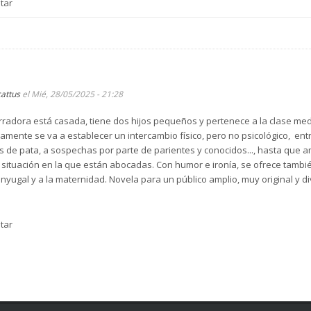
tar
cattus
el Mié, 28/05/2025 - 21:28
arradora está casada, tiene dos hijos pequeños y pertenece a la clase med
ente se va a establecer un intercambio físico, pero no psicológico, entr
 de pata, a sospechas por parte de parientes y conocidos..., hasta que 
tuación en la que están abocadas. Con humor e ironía, se ofrece también 
conyugal y a la maternidad. Novela para un público amplio, muy original y 
tar