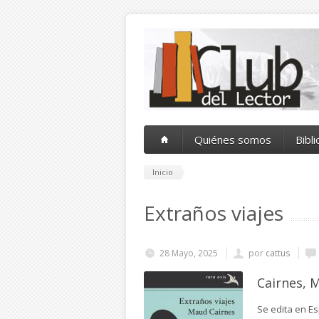
Pasar al contenido principal
Quiénes somos
Bibl
Inicio
Extraños viajes
28 Mayo, 2025
por
cattus
Cairnes, 
Se edita en E