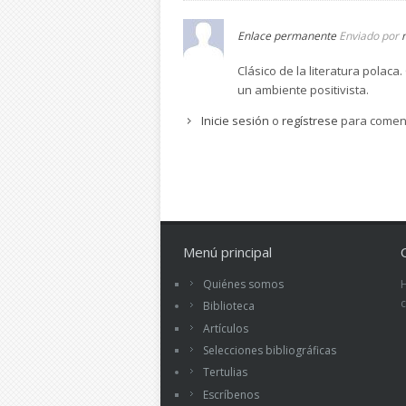
Enlace permanente
Enviado por
Clásico de la literatura polac
un ambiente positivista.
Inicie sesión
o
regístrese
para comen
Menú principal
Quiénes somos
Biblioteca
Artículos
Selecciones bibliográficas
Tertulias
Escríbenos