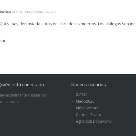
mikolaj
el Lun, 28/08/2006 - 00:00
a. Quiza hay demasiadas citas del libro de los muertos. Los diálogos son m
tar
Quién está conectado
Nuevos usuarios
ICARO
Hay actualmente 0 usuarios
Madb2026
conectados.
Mika Campos
Carmen Rivero
egnaldobarrosvip40