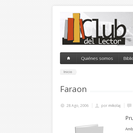
Pasar al contenido principal
Quiénes somos
Bibl
Inicio
Faraon
28 Ago, 2006
por
mikolaj
Pr
Ambi