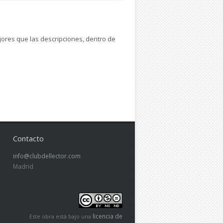
ejores que las descripciones, dentro de
Contacto
info@clubdellector.com
Madrid
licencia de
Este obra está bajo una