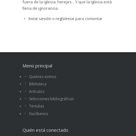
fuera de la Iglesia, herejes... Y que la Iglesia está
llena de ignorancia.
Inicie sesión
o
regístrese
para comentar
Menú principal
Quiénes somos
Biblioteca
Artículos
Selecciones bibliográficas
Tertulias
Escríbenos
Quién está conectado