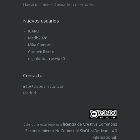
Hay actualmente 0 usuarios conectados.
Nuevos usuarios
ICARO
Madb2026
Mika Campos
Carmen Rivero
egnaldobarrosvip40
Contacto
info@clubdellector.com
Madrid
licencia de Creative Commons
Este obra está bajo una
Reconocimiento-NoComercial-SinObraDerivada 4.0
Internacional
.