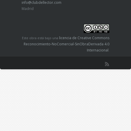
info@clubdellector.com
Madrid
licencia de Creative Commons
Este obra está bajo una
Reconocimiento-NoComercial-SinObraDerivada 4.0
Internacional
.