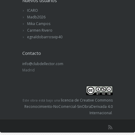
Nuevos usuarios
ICARO
Madb2026
Mika Campos
Carmen Rivero
egnaldobarrosvip40
Contacto
info@clubdellector.com
Madrid
licencia de Creative Commons
Este obra está bajo una
Reconocimiento-NoComercial-SinObraDerivada 4.0
Internacional
.