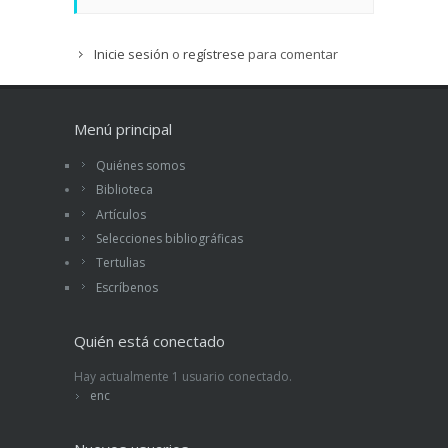
Inicie sesión
o
regístrese
para comentar
Menú principal
Quiénes somos
Biblioteca
Artículos
Selecciones bibliográficas
Tertulias
Escríbenos
Quién está conectado
Hay actualmente 1 usuario conectado.
enc