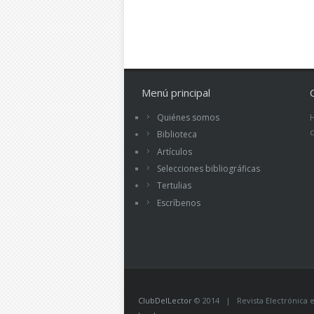
Menú principal
Quiénes somos
Biblioteca
Artículos
Selecciones bibliográficas
Tertulias
Escríbenos
ClubDelLector
© 2014 | Revista Electrónica ed