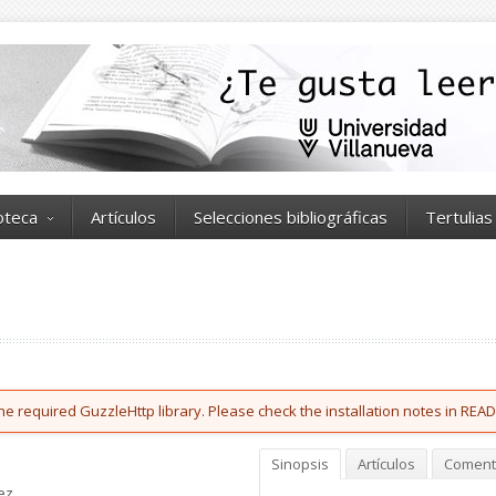
ioteca
Artículos
Selecciones bibliográficas
Tertulias
he required GuzzleHttp library. Please check the installation notes in READ
Sinopsis
Artículos
Coment
ez