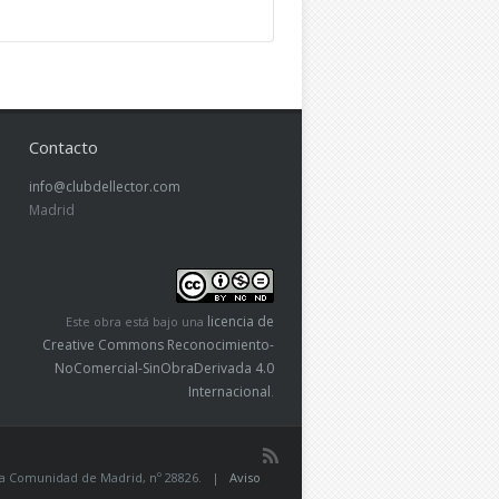
Contacto
info@clubdellector.com
Madrid
licencia de
Este obra está bajo una
Creative Commons Reconocimiento-
NoComercial-SinObraDerivada 4.0
Internacional
.
de la Comunidad de Madrid, nº 28826. |
Aviso