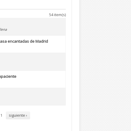
54 item(s)
Elena
casa encantadas de Madrid
impaciente
11
siguiente ›