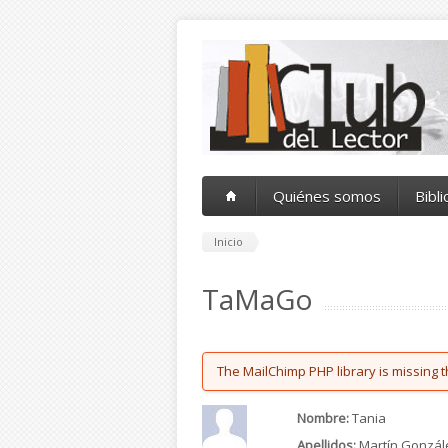
Pasar al contenido principal
Quiénes somos
Bibl
Inicio
TaMaGo
Error message
The MailChimp PHP library is missing t
Nombre:
Tania
Apellidos:
Martín Gonzál