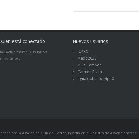
Quién está conectado
Nuevos usuarios
ICARO
Hay actualmente 0 usuarios
Madb2026
conectados.
Mika Campos
Carmen Rivero
egnaldobarrosvip40
itada por la Asociación Club del Lector, inscrita en el Registro de Asociaciones 