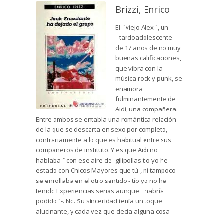
Brizzi, Enrico
El ¨viejo Alex¨, un
¨tardoadolescente¨
de 17 años de no muy
buenas calificaciones,
que vibra con la
música rock y punk, se
enamora
fulminantemente de
Aidi, una compañera.
Entre ambos se entabla una romántica relación
de la que se descarta en sexo por completo,
contrariamente a lo que es habitual entre sus
compañeros de instituto. Y es que Aidi no
hablaba ¨con ese aire de -gilipollas tio yo he
estado con Chicos Mayores que tú-, ni tampoco
se enrollaba en el otro sentido - tío yo no he
tenido Experiencias serias aunque ¨habría
podido¨-. No. Su sinceridad tenía un toque
alucinante, y cada vez que decía alguna cosa