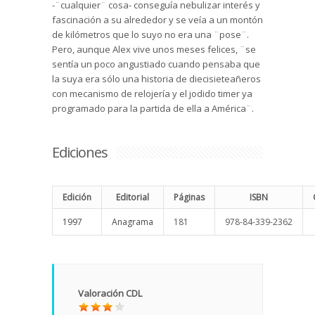
-¨cualquier¨ cosa- conseguía nebulizar interés y
fascinación a su alrededor y se veía a un montón
de kilómetros que lo suyo no era una ¨pose¨.
Pero, aunque Alex vive unos meses felices, ¨se
sentía un poco angustiado cuando pensaba que
la suya era sólo una historia de diecisieteañeros
con mecanismo de relojería y el jodido timer ya
programado para la partida de ella a América¨.
Ediciones
Edición
Editorial
Páginas
ISBN
1997
Anagrama
181
978-84-339-2362
Valoración CDL