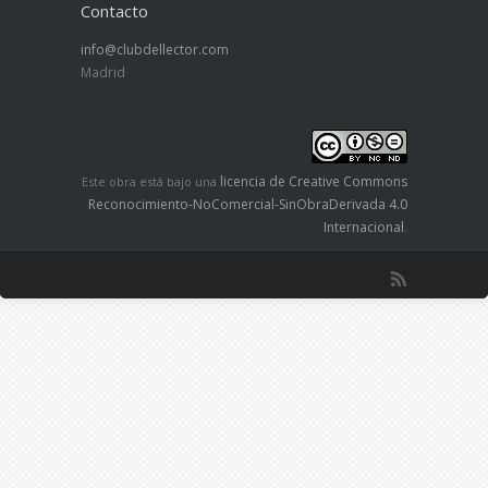
Contacto
info@clubdellector.com
Madrid
licencia de Creative Commons
Este obra está bajo una
Reconocimiento-NoComercial-SinObraDerivada 4.0
Internacional
.