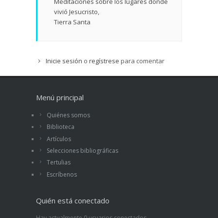
Meditaciones sobre los lugares donde
vivió Jesucristo
Tierra Santa
Inicie sesión
o
regístrese
para comentar
Menú principal
Quiénes somos
Biblioteca
Artículos
Selecciones bibliográficas
Tertulias
Escríbenos
Quién está conectado
Hay actualmente 0 usuarios conectados.