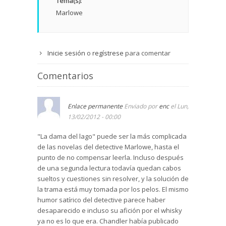
Tema(s):
Marlowe
Inicie sesión
o
regístrese
para comentar
Comentarios
Enlace permanente
Enviado por
enc
el Lun,
13/02/2012 - 00:00
"La dama del lago" puede ser la más complicada
de las novelas del detective Marlowe, hasta el
punto de no compensar leerla. Incluso después
de una segunda lectura todavía quedan cabos
sueltos y cuestiones sin resolver, y la solución de
la trama está muy tomada por los pelos. El mismo
humor satírico del detective parece haber
desaparecido e incluso su afición por el whisky
ya no es lo que era. Chandler había publicado