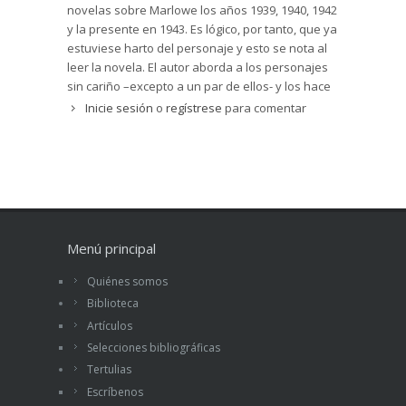
novelas sobre Marlowe los años 1939, 1940, 1942
y la presente en 1943. Es lógico, por tanto, que ya
estuviese harto del personaje y esto se nota al
leer la novela. El autor aborda a los personajes
sin cariño –excepto a un par de ellos- y los hace
jugar en una trama que se complica cada vez
Inicie sesión
o
regístrese
para comentar
más. Su prosa, por el contrario, es tan buena
como siempre. La siguiente novela sobre
Marlowe la publicará Chandler en 1949 y la última
en 1954, despidiendo así al personaje.
Menú principal
Quiénes somos
Biblioteca
Artículos
Selecciones bibliográficas
Tertulias
Escríbenos