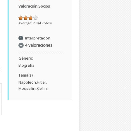
Valoración Socios
Average:
2.8
(
4
votes)
n
Interpretación
4 valoraciones
Género:
Biografía
Tema(s):
Napoleón
Hitler
Moussilini
Cellini