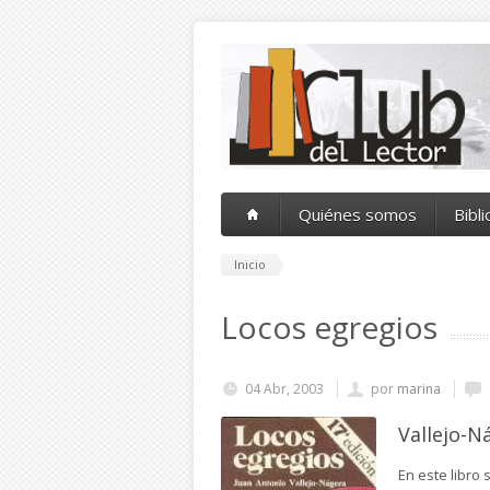
Pasar al contenido principal
Quiénes somos
Bibl
Inicio
Locos egregios
04 Abr, 2003
por
marina
Vallejo-N
En este libro