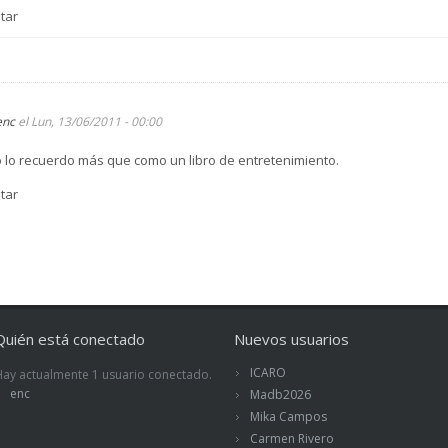
tar
enc
el Lun, 13/06/2011 - 00:00
o lo recuerdo más que como un libro de entretenimiento.
tar
Quién está conectado
Nuevos usuarios
ICARO
Hay actualmente 1 usuario conectado.
enc
Madb2026
Mika Campos
Carmen Rivero