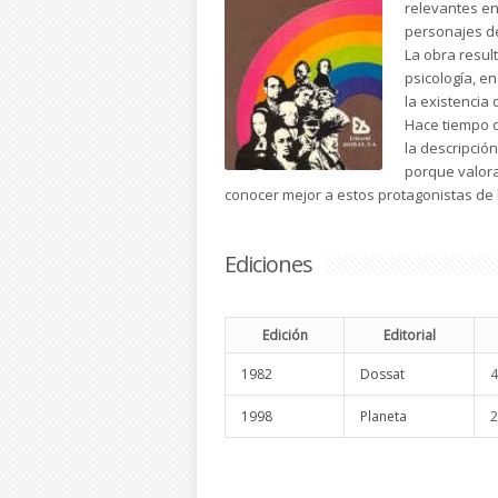
relevantes en 
personajes de
La obra resul
psicología, e
la existencia
Hace tiempo q
la descripció
porque valora
conocer mejor a estos protagonistas de l
Ediciones
Edición
Editorial
1982
Dossat
4
1998
Planeta
2