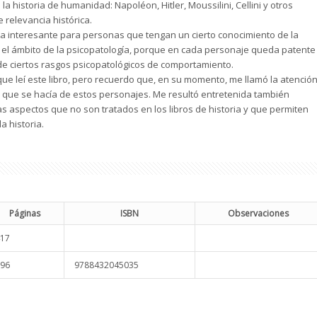
la historia de humanidad: Napoléon, Hitler, Moussilini, Cellini y otros
 relevancia histórica.
ta interesante para personas que tengan un cierto conocimiento de la
n el ámbito de la psicopatología, porque en cada personaje queda patente
 de ciertos rasgos psicopatológicos de comportamiento.
ue leí este libro, pero recuerdo que, en su momento, me llamó la atenció
n que se hacía de estos personajes. Me resultó entretenida también
s aspectos que no son tratados en los libros de historia y que permiten
a historia.
Páginas
ISBN
Observaciones
17
96
9788432045035