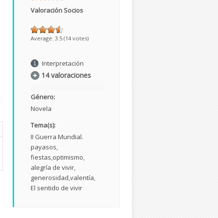
Valoración Socios
Average:
3.5
(
14
votes)
Interpretación
14 valoraciones
Género:
Novela
Tema(s):
II Guerra Mundial.
payasos
fiestas
optimismo
alegría de vivir
generosidad
valentía
El sentido de vivir