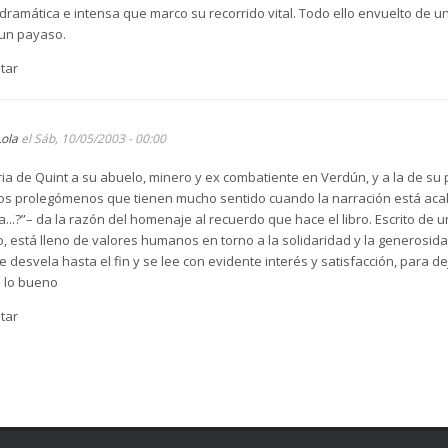
 dramática e intensa que marco su recorrido vital. Todo ello envuelto de u
 un payaso.
tar
Lola
el Sáb, 10/05/2003 - 00:00
 de Quint a su abuelo, minero y ex combatiente en Verdún, y a la de su p
unos prolegómenos que tienen mucho sentido cuando la narración está acab
.?”– da la razón del homenaje al recuerdo que hace el libro. Escrito de
, está lleno de valores humanos en torno a la solidaridad y la generosidad
 desvela hasta el fin y se lee con evidente interés y satisfacción, para de
 lo bueno
tar