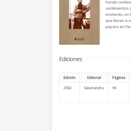
hondo conteni
sentimientos 
momento, un tí
que llevan a s
payaso en fiest
Ediciones
Edición
Editorial
Páginas
2002
Salamandra
96