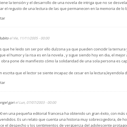
iene la tensión y el desarrollo de una novela de intriga que no se desvela 
ejar el regusto de una lectura de las que permanecen en la memoria de lo
tar
Rubito
el Vie, 11/11/2005 - 00:00
 que he leido sin ser por ello dulzona ya que pueden coincidir la ternura 
e el humor y la risa es en la novela , y sigue siendo hoy en dia, el mejor 
 obra pone de manifiesto cómo la solidaridad de una sola persona es cap
n escrita que el lector se siente incapaz de cesar en la lectura,leyendola d
tar
angel gpri
el Lun, 07/07/2003 - 00:00
2000 en una pequeña editorial francesa ha obtenido un gran éxito, con m
ás vendidos. Es un relato que cuenta una historia muy sobrecogedora, de 
uce el despecho y los sentimientos de vergüenza del adolescente protago