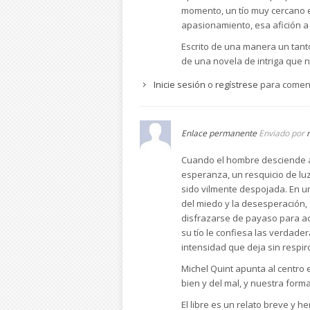
momento, un tío muy cercano en
apasionamiento, esa afición a 
Escrito de una manera un tanto
de una novela de intriga que no
Inicie sesión
o
regístrese
para comen
Enlace permanente
Enviado por
Cuando el hombre desciende a
esperanza, un resquicio de luz
sido vilmente despojada. En u
del miedo y la desesperación, 
disfrazarse de payaso para act
su tío le confiesa las verdad
intensidad que deja sin respiro 
Michel Quint apunta al centro 
bien y del mal, y nuestra form
El libre es un relato breve y