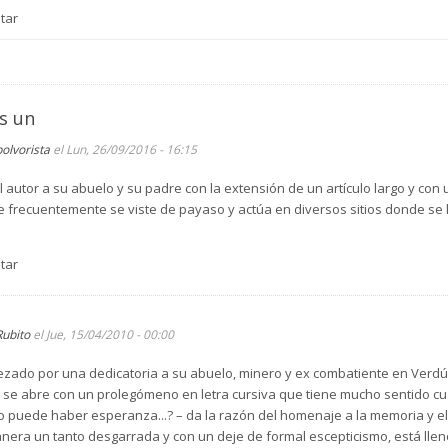
tar
s un
polvorista
el Lun, 26/09/2016 - 16:15
utor a su abuelo y su padre con la extensión de un artículo largo y con 
 frecuentemente se viste de payaso y actúa en diversos sitios donde se 
tar
Rubito
el Jue, 15/04/2010 - 00:00
ezado por una dedicatoria a su abuelo, minero y ex combatiente en Verdún
ato se abre con un prolegómeno en letra cursiva que tiene mucho sentido 
mo puede haber esperanza...? – da la razón del homenaje a la memoria y e
anera un tanto desgarrada y con un deje de formal escepticismo, está lle