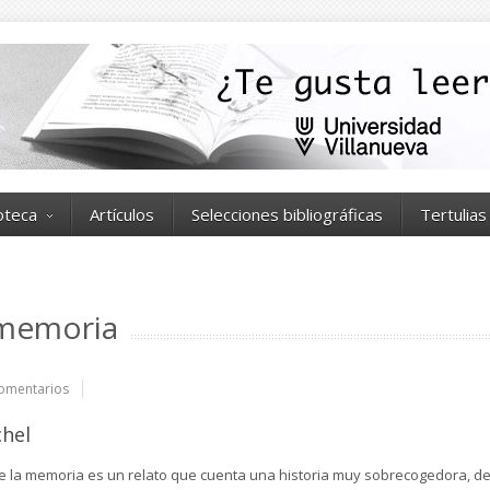
ioteca
Artículos
Selecciones bibliográficas
Tertulias
 memoria
omentarios
chel
de la memoria es un relato que cuenta una historia muy sobrecogedora, d