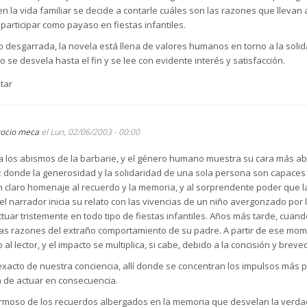
 la vida familiar se decide a contarle cuáles son las razones que llevan a 
participar como payaso en fiestas infantiles.
 desgarrada, la novela está llena de valores humanos en torno a la solida
 se desvela hasta el fin y se lee con evidente interés y satisfacción.
tar
rocio meca
el Lun, 02/06/2003 - 00:00
 los abismos de la barbarie, y el género humano muestra su cara más ab
 donde la generosidad y la solidaridad de una sola persona son capaces d
n claro homenaje al recuerdo y la memoria, y al sorprendente poder que la
el narrador inicia su relato con las vivencias de un niño avergonzado por l
uar tristemente en todo tipo de fiestas infantiles. Años más tarde, cuand
eras razones del extraño comportamiento de su padre. A partir de ese mom
al lector, y el impacto se multiplica, si cabe, debido a la concisión y breve
exacto de nuestra conciencia, allí donde se concentran los impulsos más p
a de actuar en consecuencia.
 hermoso de los recuerdos albergados en la memoria que desvelan la ver