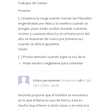
Trabajos de Campo
Proemio
[...] Empieza la siega cuando nazcan las Pléyades
engendradas por Atlas y la siembra cuando se
pongan, pues están ocultas durante cuarenta
noches y cuarenta días(1) y en el transcurso del
año se muestran de nuevo por primera vez
cuando se afila la guadaña.
Otoño
[...] Presta atención cuando oigas la voz de la
grulla(2) que grita anualmente en lo alto de las
Inicie sesión
o
regístrese
para comentar
nubes; ella trae la señal de la labranza, señala el
inicio del lluvioso invierno y daña el corazón del
hombre sin bueyes.
Enlace permanente
Enviado por
cdl
el Sáb,
[...] Si cultivas la divina tierra en el solsticio, ...
29/11/2003 - 00:00
[...] Cuando el cuclillo cante(3) por primera vez en
las hojas de la encina y deleite a los mortales en
Hesiodo propone que el hombre se encuentra
la tierra sin límites, entonces pide a Zeus que
en lo que el llama la raza de hierro, esta es
envíe lluvia al tercer día y no pare, sin
mucho muy inferior a otras razas, y en esta era
sobrepasar la pezuña del buey ni quedarse por