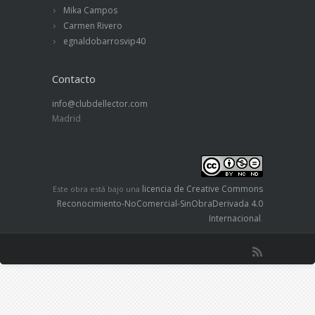
Mika Campos
Carmen Rivero
egnaldobarrosvip40
Contacto
info@clubdellector.com
Madrid
licencia de Creative Commons
Este obra está bajo una
Reconocimiento-NoComercial-SinObraDerivada 4.0
Internacional
.