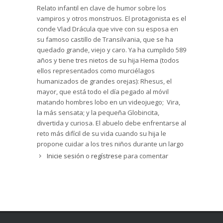
Relato infantil en clave de humor sobre los
vampiros y otros monstruos. El protagonista es el
conde Vlad Drácula que vive con su esposa en
su famoso castillo de Transilvania, que se ha
quedado grande, viejo y caro. Ya ha cumplido 589
años y tiene tres nietos de su hija Hema (todos
ellos representados como murciélagos
humanizados de grandes orejas): Rhesus, el
mayor, que está todo el día pegado al móvil
matando hombres lobo en un videojuego; Vira,
la más sensata; y la pequeña Globincita,
divertida y curiosa. El abuelo debe enfrentarse al
reto más difícil de su vida cuando su hija le
propone cuidar a los tres niños durante un largo
fin de semana. Pero el hallazgo de un antiguo
Inicie sesión
o
regístrese
para comentar
álbum de fotos de sus mejores amigos convierte
la posible “pesadilla” en una auténtica fiesta
familiar.
Tal y como dice el título (
memento
), se trata de
una recopilación de recuerdos del abuelo en los
que rememora las vivencias compartidas con