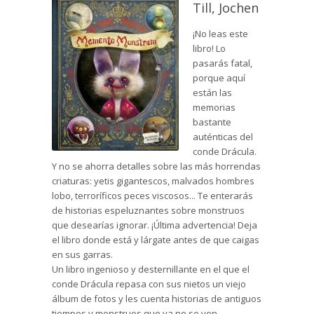
Till, Jochen
¡No leas este
libro! Lo
pasarás fatal,
porque aquí
están las
memorias
bastante
auténticas del
conde Drácula.
Y no se ahorra detalles sobre las más horrendas
criaturas: yetis gigantescos, malvados hombres
lobo, terroríficos peces viscosos... Te enterarás
de historias espeluznantes sobre monstruos
que desearías ignorar. ¡Última advertencia! Deja
el libro donde está y lárgate antes de que caigas
en sus garras.
Un libro ingenioso y desternillante en el que el
conde Drácula repasa con sus nietos un viejo
álbum de fotos y les cuenta historias de antiguos
tiempos y monstruos que ya no se ven.