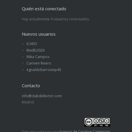
Quién está conectado
Hay actualmente 0 usuarios conectados.
Nuevos usuarios
ICARO
Madb2026
Mika Campos
Carmen Rivero
egnaldobarrosvip40
Contacto
info@clubdellector.com
Madrid
licencia de Creative Commons
Este obra está bajo una