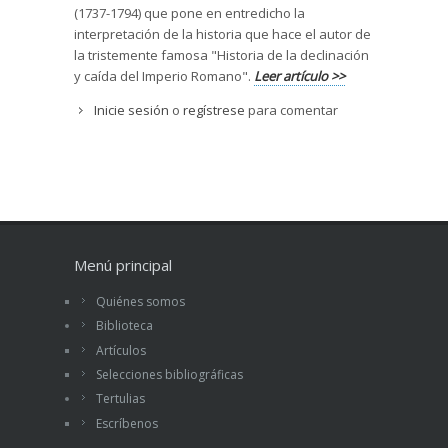
(1737-1794) que pone en entredicho la
interpretación de la historia que hace el autor de
la tristemente famosa "Historia de la declinación
y caída del Imperio Romano".
Leer artículo >>
Inicie sesión
o
regístrese
para comentar
Menú principal
Quiénes somos
Biblioteca
Artículos
Selecciones bibliográficas
Tertulias
Escríbenos