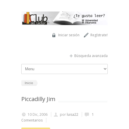
Pasar al contenido principal
Iniciar sesión
Regístrate!
Búsqueda avanzada
Inicio
Piccadilly Jim
10 Dic, 2006
por
luisa22
1
Comentarios