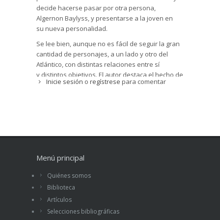
decide hacerse pasar por otra persona,
Algernon Baylyss, y presentarse a la joven en
su nueva personalidad.
Se lee bien, aunque no es fácil de seguir la gran
cantidad de personajes, a un lado y otro del
Atlántico, con distintas relaciones entre sí
y distintos objetivos. El autor destaca el hecho de
Inicie sesión
o
regístrese
para comentar
que los maridos, enérgicos capitanes de
industria, se encogen ante sus esposas
dominantes y se ven arrastrados a situaciones
que no desean y les hacen infelices. El autor se
burla de los títulos nobiliarios ingleses: lord no-
se-qué, ante los que las norteamericanas actúan
con un cierto papanatismo.
Menú principal
P.G. Wodehouse (1881-1975) nació en Gran
Bretaña, pero afincado en los Estados Unidos
Quiénes somos
terminó por adquirir esa nacionalidad. Tuvo
Biblioteca
fama de emplear una excelente lengua inglesa.
Artículos
Sorprende que un libro publicado inicialmente en
Selecciones bibliográficas
1918 se lea tan fácilmente un siglo después,