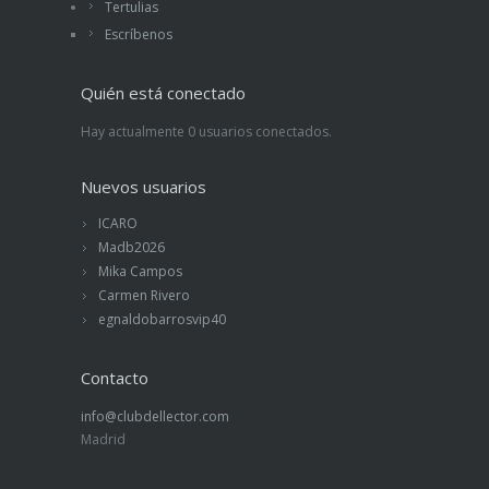
Tertulias
aunque probablemente haya que tener en
cuenta el trabajo de la traductora.
Escríbenos
Para todo tipo de lectores.
Quién está conectado
Hay actualmente 0 usuarios conectados.
Nuevos usuarios
ICARO
Madb2026
Mika Campos
Carmen Rivero
egnaldobarrosvip40
Contacto
info@clubdellector.com
Madrid