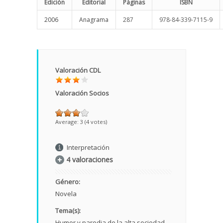
Edición
Editorial
Páginas
ISBN
2006
Anagrama
287
978-84-339-7115-9
Valoración CDL
Valoración Socios
Average:
3
(
4
votes)
Interpretación
4 valoraciones
Género:
Novela
Tema(s):
Humor y parodia de la alta sociedad