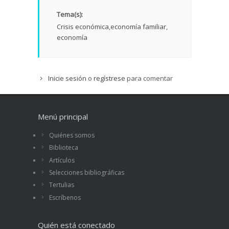
Tema(s):
Crisis económica
economía familiar
economía
Inicie sesión
o
regístrese
para comentar
Menú principal
Quiénes somos
Biblioteca
Artículos
Selecciones bibliográficas
Tertulias
Escríbenos
Quién está conectado