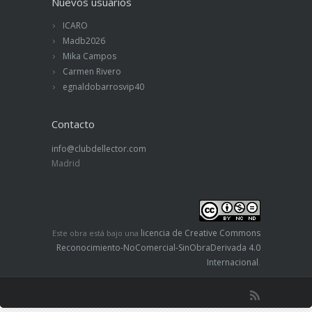
Nuevos usuarios
ICARO
Madb2026
Mika Campos
Carmen Rivero
egnaldobarrosvip40
Contacto
info@clubdellector.com
Madrid
licencia de Creative Commons
Este obra está bajo una
Reconocimiento-NoComercial-SinObraDerivada 4.0
Internacional
.