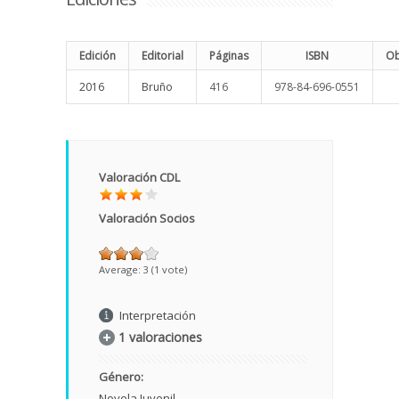
Edición
Editorial
Páginas
ISBN
Ob
2016
Bruño
416
978-84-696-0551
Valoración CDL
Valoración Socios
Average:
3
(
1
vote)
Interpretación
1 valoraciones
Género:
Novela
Juvenil