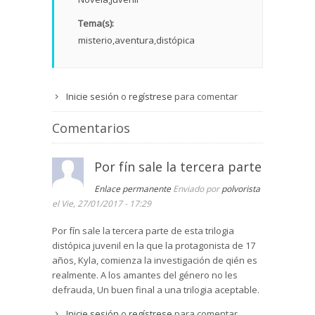
Tema(s):
misterio
aventura
distópica
Inicie sesión
o
regístrese
para comentar
Comentarios
Por fín sale la tercera parte
Enlace permanente
Enviado por
polvorista
el Vie, 27/01/2017 - 17:29
Por fín sale la tercera parte de esta trilogia
distópica juvenil en la que la protagonista de 17
años, Kyla, comienza la investigación de qién es
realmente. A los amantes del género no les
defrauda, Un buen final a una trilogia aceptable.
Inicie sesión
o
regístrese
para comentar