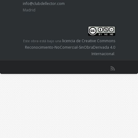
info@clubdellector.com
Madrid
licencia de Creative Commons
Este obra está bajo una
Reconocimiento-NoComercial-SinObraDerivada 4.0
Internacional
.