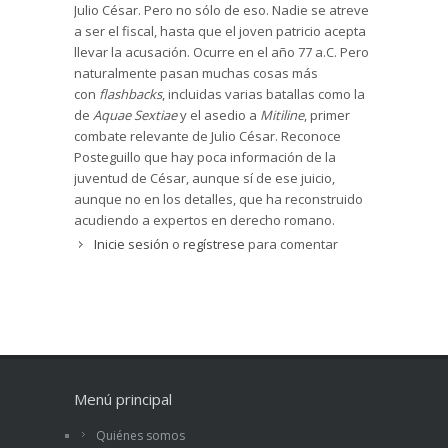
Julio César. Pero no sólo de eso. Nadie se atreve
a ser el fiscal, hasta que el joven patricio acepta
llevar la acusación. Ocurre en el año 77 a.C. Pero
naturalmente pasan muchas cosas más
con
flashbacks
, incluidas varias batallas como la
de
Aquae Sextiae
y el asedio a
Mitiline
, primer
combate relevante de Julio César. Reconoce
Posteguillo que hay poca información de la
juventud de César, aunque sí de ese juicio,
aunque no en los detalles, que ha reconstruido
acudiendo a expertos en derecho romano.
Inicie sesión
o
regístrese
para comentar
El nombre de Cayo Julio César le viene de su
abuelo y de su padre, casado con Aurelia que
tuvo mucha influencia en su hijo y gran estratega
militar, aunque eso queda fuera de esta novela,
y ha sido unos de los mayores líderes romanos,
como es sabido. Éste casará con Cornelia y de
Cinna y Anna. El experimentado novelista se
apoya en las informaciones históricas y con ellas
Menú principal
construye una novela sugestiva con buen acción
Quiénes somos
y caracterización de los personajes y buena