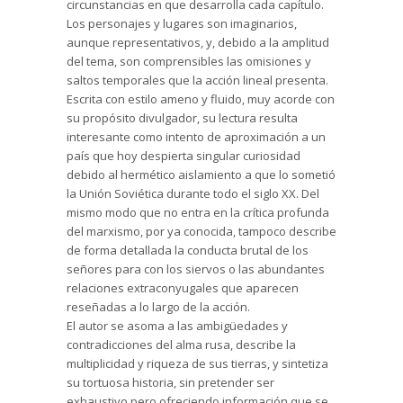
circunstancias en que desarrolla cada capítulo.
Los personajes y lugares son imaginarios,
aunque representativos, y, debido a la amplitud
del tema, son comprensibles las omisiones y
saltos temporales que la acción lineal presenta.
Escrita con estilo ameno y fluido, muy acorde con
su propósito divulgador, su lectura resulta
interesante como intento de aproximación a un
país que hoy despierta singular curiosidad
debido al hermético aislamiento a que lo sometió
la Unión Soviética durante todo el siglo XX. Del
mismo modo que no entra en la crítica profunda
del marxismo, por ya conocida, tampoco describe
de forma detallada la conducta brutal de los
señores para con los siervos o las abundantes
relaciones extraconyugales que aparecen
reseñadas a lo largo de la acción.
El autor se asoma a las ambigüedades y
contradicciones del alma rusa, describe la
multiplicidad y riqueza de sus tierras, y sintetiza
su tortuosa historia, sin pretender ser
exhaustivo pero ofreciendo información que se