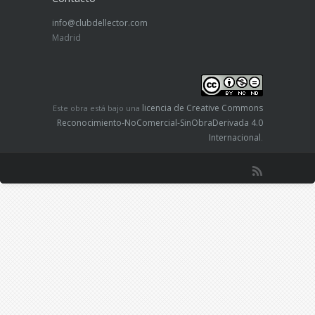
info@clubdellector.com
Madrid
licencia de Creative Commons
Este obra está bajo una
Reconocimiento-NoComercial-SinObraDerivada 4.0
Internacional
.