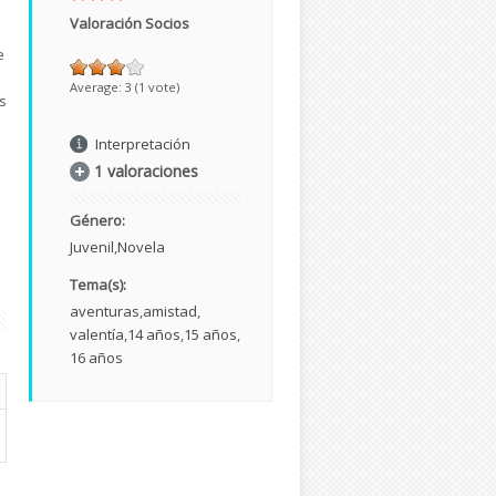
Valoración Socios
e
Average:
3
(
1
vote)
s
a
Interpretación
1 valoraciones
Género:
Juvenil
Novela
Tema(s):
aventuras
amistad
valentía
14 años
15 años
16 años