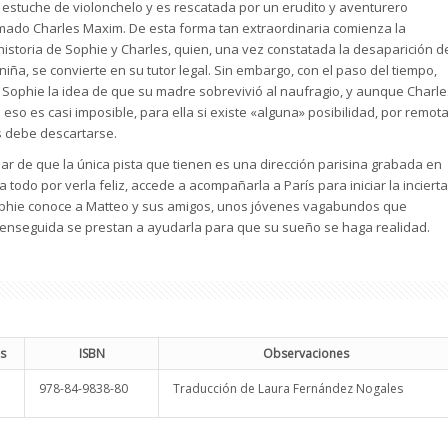
 estuche de violonchelo y es rescatada por un erudito y aventurero
mado Charles Maxim. De esta forma tan extraordinaria comienza la
storia de Sophie y Charles, quien, una vez constatada la desaparición d
niña, se convierte en su tutor legal. Sin embargo, con el paso del tiempo,
Sophie la idea de que su madre sobrevivió al naufragio, y aunque Charle
 eso es casi imposible, para ella si existe «alguna» posibilidad, por remot
 debe descartarse.
sar de que la única pista que tienen es una dirección parisina grabada en
a todo por verla feliz, accede a acompañarla a París para iniciar la incierta
ophie conoce a Matteo y sus amigos, unos jóvenes vagabundos que
e enseguida se prestan a ayudarla para que su sueño se haga realidad.
s
ISBN
Observaciones
978-84-9838-80
Traducción de Laura Fernández Nogales