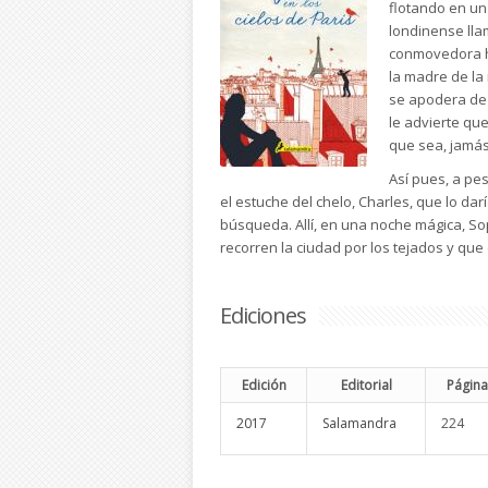
flotando en un
londinense lla
conmovedora hi
la madre de la 
se apodera de 
le advierte que
que sea, jamás
Así pues, a pe
el estuche del chelo, Charles, que lo darí
búsqueda. Allí, en una noche mágica, S
recorren la ciudad por los tejados y qu
Ediciones
Edición
Editorial
Página
2017
Salamandra
224