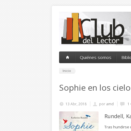
Pasar al contenido principal
Quiénes somos
Bibl
Inicio
Sophie en los cielo
13 Abr, 2018
por
amd
1 
Rundell, K
Tras hundirse 