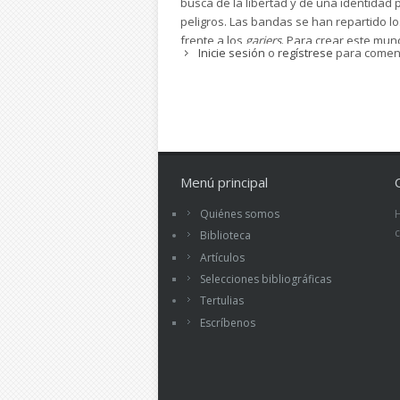
busca de la libertad y de una identidad 
peligros. Las bandas se han repartido l
frente a los
gariers
. Para crear este mun
Inicie sesión
o
regístrese
para comen
tejados de las facultades de la univers
Así pues, se trata de una obra en la que 
toque siniestro, donde se ponen a prueba
aclarar, la lectura es entretenida y plan
Menú principal
Quiénes somos
Biblioteca
Artículos
Selecciones bibliográficas
Tertulias
Escríbenos