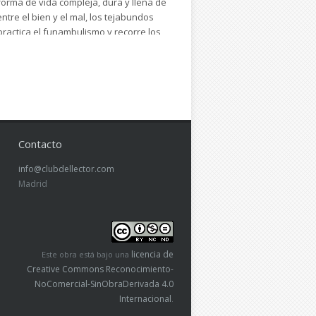
forma de vida compleja, dura y llena de
tre el bien y el mal, los tejabundos
practica el funambulismo y recorre los
ntásticas, llenas de misterio y con un
recipitado y deja algunos aspectos sin
ultural.
Contacto
info@clubdellector.com
Madrid
licencia de
Este obra está bajo una
Creative Commons Reconocimiento-
NoComercial-SinObraDerivada 4.0
Internacional
.