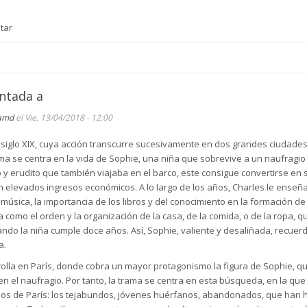
tar
entada a
amd
el Vie, 13/04/2018 - 12:00
 siglo XIX, cuya acción transcurre sucesivamente en dos grandes ciudades:
ama se centra en la vida de Sophie, una niña que sobrevive a un naufragi
y erudito que también viajaba en el barco, este consigue convertirse en s
 elevados ingresos económicos. A lo largo de los años, Charles le enseñ
la música, la importancia de los libros y del conocimiento en la formación 
 como el orden y la organización de la casa, de la comida, o de la ropa,
ando la niña cumple doce años. Así, Sophie, valiente y desaliñada, recuerda
a.
rolla en París, donde cobra un mayor protagonismo la figura de Sophie, 
en el naufragio. Por tanto, la trama se centra en esta búsqueda, en la qu
dos de París: los tejabundos, jóvenes huérfanos, abandonados, que han hu